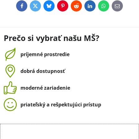
Facebook
Twitter
Bluesky
Pinterest
Reddit
LinkedIn
WhatsApp
E-
mail
Prečo si vybrať našu MŠ?
príjemné prostredie
dobrá dostupnosť
moderné zariadenie
priateľský a rešpektujúci prístup