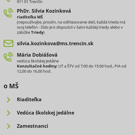
911 01 Trenčín
PhDr​. Silvia Kozinková
riaditeľka MŠ
(nepoužívajte, prosím, na odhlasovanie detí, každá trieda má
svoj telefón - číslo je k dispozícii v šatni každej triedy alebo v
záložke
Triedy
)
silvia​.kozinkova​@ms​.trencin​.sk
Mária Dobiášová
vedúca školskej jedálne
Konzultačné hodiny:
UT a ŠTV od 7:00 do 15:00 hod., PIA od
12,00 do 16,00 hod.
o MŠ
Riaditeľka
Vedúca školskej jedálne
Zamestnanci