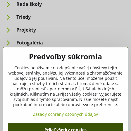
Rada školy
Triedy
Projekty
Fotogaléria
Predvoľby súkromia
Informácie pre rodičov
Cookies používame na zlepšenie vašej návštevy tejto
Dôležité informácie
webovej stránky, analýzu jej výkonnosti a zhromažďovanie
údajov o jej používaní. Na tento účel môžeme použiť
nástroje a služby tretích strán a zhromaždené údaje sa
Ako spracúvame osobné údaje
môžu preniesť k partnerom v EÚ, USA alebo iných
krajinách. Kliknutím na „Prijať všetky cookies“ vyjadrujete
Tlačivá, dokumenty
svoj súhlas s týmto spracovaním. Nižšie môžete nájsť
podrobné informácie alebo upraviť svoje preferencie.
Potvrdenia
Zásady ochrany osobných údajov
Prijať všetky cookies
©
2026
Copyright