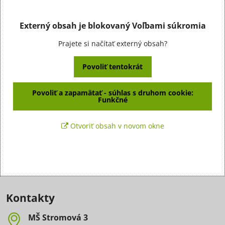
Externý obsah je blokovaný Voľbami súkromia
Prajete si načítať externý obsah?
Povoliť tentokrát
Povoliť a zapamätať - súhlas s druhom cookie:
Funkčné
Otvoriť obsah v novom okne
Kontakty
MŠ Stromová 3