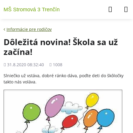
MŠ Stromová 3 Trenčín
Informácie pre rodičov
Dôležitá novina! Škola sa už
začína!
Pridané
Počet
31.8.2020 08:32:40
1008
zobrazení
Slniečko už vstáva, dobré ránko dáva, poďte deti do škôločky
takto nás voláva.