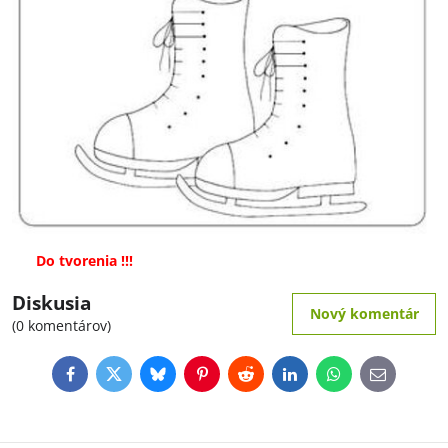
Do tvorenia !!!
Diskusia
Nový komentár
(0 komentárov)
Facebook
Twitter
Bluesky
Pinterest
Reddit
LinkedIn
WhatsApp
E-
mail