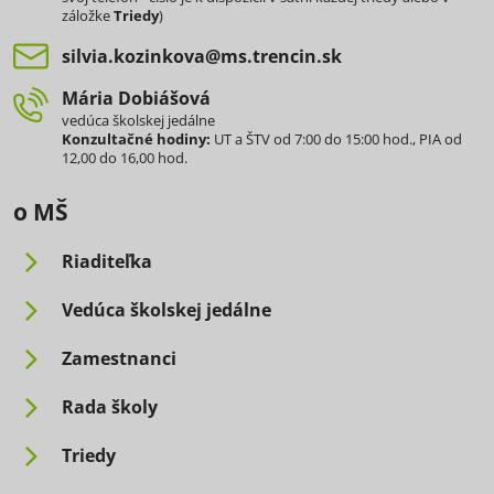
záložke
Triedy
)
silvia​.kozinkova​@ms​.trencin​.sk
Mária Dobiášová
vedúca školskej jedálne
Konzultačné hodiny:
UT a ŠTV od 7:00 do 15:00 hod., PIA od
12,00 do 16,00 hod.
o MŠ
Riaditeľka
Vedúca školskej jedálne
Zamestnanci
Rada školy
Triedy