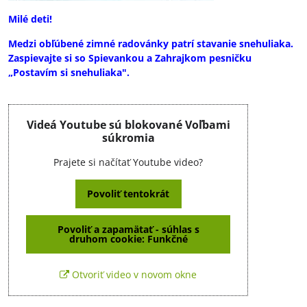
Milé deti!
Medzi obľúbené zimné radovánky patrí stavanie snehuliaka.
Zaspievajte si so Spievankou a Zahrajkom pesničku
„Postavím si snehuliaka".
Videá Youtube sú blokované Voľbami
súkromia
Prajete si načítať Youtube video?
Povoliť tentokrát
Povoliť a zapamätať - súhlas s
druhom cookie: Funkčné
Otvoriť video v novom okne