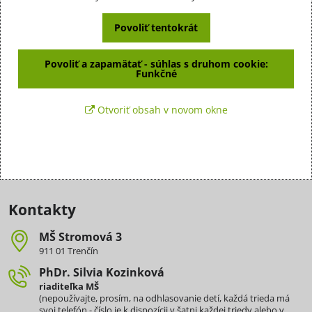
Povoliť tentokrát
Povoliť a zapamätať - súhlas s druhom cookie:
Funkčné
Otvoriť obsah v novom okne
Kontakty
MŠ Stromová 3
911 01 Trenčín
PhDr​. Silvia Kozinková
riaditeľka MŠ
(nepoužívajte, prosím, na odhlasovanie detí, každá trieda má
svoj telefón - číslo je k dispozícii v šatni každej triedy alebo v