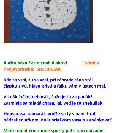
A ešte básnička o snehuliakovi.
Ľudmila
Podjavorinská: SNEHULIAK
Kde sa vzal, tu sa vzal, pri záhrade ráno stál,
čiapku sivú, hlavu krivú a fajku vám v ústach mal.
V košieľočke, neborák, čože je to za panák?
Zasmiala sa mladá chasa, jaj, veď je to snehuliak.
Hopsarasa, kamarát, poďže sa ty s nami hrať,
hádzať sniežkom, dolu briežkom veselo sa sánkovať.
Medzi obľúbené zimné športy patrí korčuľovanie,