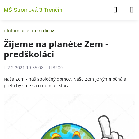
MŠ Stromová 3 Trenčín
Informácie pre rodičov
Žijeme na planéte Zem -
predškoláci
Pridané
Počet
2.2.2021 19:55:08
3200
zobrazení
Naša Zem - náš spoločný domov. Naša Zem je výnimočná a
preto by sme sa o ňu mali starať.