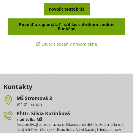
Povoliť tentokrát
Povoliť a zapamätať - súhlas s druhom cookie:
Funkčné
Otvoriť obsah v novom okne
Kontakty
MŠ Stromová 3
911 01 Trenčín
PhDr​. Silvia Kozinková
riaditeľka MŠ
(nepoužívajte, prosím, na odhlasovanie detí, každá trieda má
svoj telefón - číslo je k dispozícii v šatni každej triedy alebo v