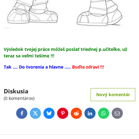
Výsledok tvojej práce môžeš poslať triednej p.učiteľke, už
teraz sa veľmi tešíme !!!
Tak .... Do tvorenia a hlavne .....
Buďte zdraví !!!
Diskusia
Nový komentár
(0 komentárov)
Facebook
Twitter
Bluesky
Pinterest
Reddit
LinkedIn
WhatsApp
E-
mail