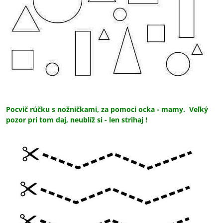
Pocvič rúčku s nožničkami, za pomoci ocka - mamy. Veľký
pozor pri tom daj, neublíž si - len strihaj !