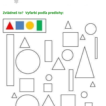
Zvládneš to? Vyfarbi podľa predlohy: