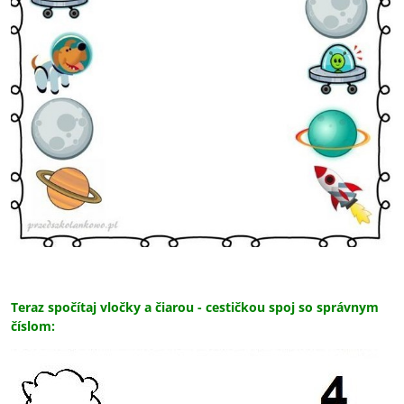
Teraz spočítaj vločky a čiarou - cestičkou spoj so správnym
číslom: