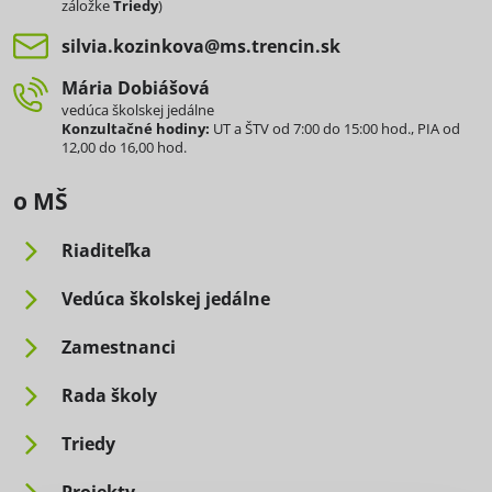
záložke
Triedy
)
silvia​.kozinkova​@ms​.trencin​.sk
Mária Dobiášová
vedúca školskej jedálne
Konzultačné hodiny:
UT a ŠTV od 7:00 do 15:00 hod., PIA od
12,00 do 16,00 hod.
o MŠ
Riaditeľka
Vedúca školskej jedálne
Zamestnanci
Rada školy
Triedy