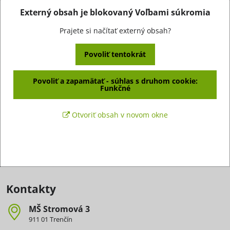
Externý obsah je blokovaný Voľbami súkromia
Prajete si načítať externý obsah?
Povoliť tentokrát
Povoliť a zapamätať - súhlas s druhom cookie:
Funkčné
Otvoriť obsah v novom okne
Kontakty
MŠ Stromová 3
911 01 Trenčín