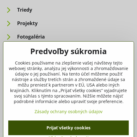
Triedy
Projekty
Fotogaléria
Predvoľby súkromia
Informácie pre rodičov
Cookies používame na zlepšenie vašej návštevy tejto
Dôležité informácie
webovej stránky, analýzu jej výkonnosti a zhromažďovanie
údajov o jej používaní. Na tento účel môžeme použiť
nástroje a služby tretích strán a zhromaždené údaje sa
Ako spracúvame osobné údaje
môžu preniesť k partnerom v EÚ, USA alebo iných
krajinách. Kliknutím na „Prijať všetky cookies“ vyjadrujete
Tlačivá, dokumenty
svoj súhlas s týmto spracovaním. Nižšie môžete nájsť
podrobné informácie alebo upraviť svoje preferencie.
Potvrdenia
Zásady ochrany osobných údajov
Prijať všetky cookies
©
2026
Copyright
Predvoľby súkromia
Zásady ochrany osobných údajov