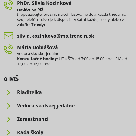
PhDr​. Silvia Kozinková
riaditeľka MŠ
(nepoužívajte, prosím, na odhlasovanie detí, každá trieda má
svoj telefón - číslo je k dispozícii v šatni každej triedy alebo v
záložke
Triedy
)
silvia​.kozinkova​@ms​.trencin​.sk
Mária Dobiášová
vedúca školskej jedálne
Konzultačné hodiny:
UT a ŠTV od 7:00 do 15:00 hod., PIA od
12,00 do 16,00 hod.
o MŠ
Riaditeľka
Vedúca školskej jedálne
Zamestnanci
Rada školy