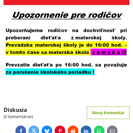
Diskusia
Nový komentár
(0 komentárov)
Facebook
Twitter
Bluesky
Pinterest
Reddit
LinkedIn
WhatsApp
E-