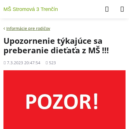
MŠ Stromová 3 Trenčín
Informácie pre rodičov
Upozornenie týkajúce sa
preberanie dieťaťa z MŠ !!!
Pridané
Počet
7.3.2023 20:47:54
523
zobrazení