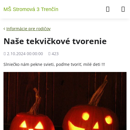
MŠ Stromová 3 Trenčín
Informácie pre rodičov
Naše tekvičkové tvorenie
Pridané
Počet
2.10.2024 00:00:00
423
zobrazení
Slniečko nám pekne svieti, poďme tvoriť, milé deti !!!