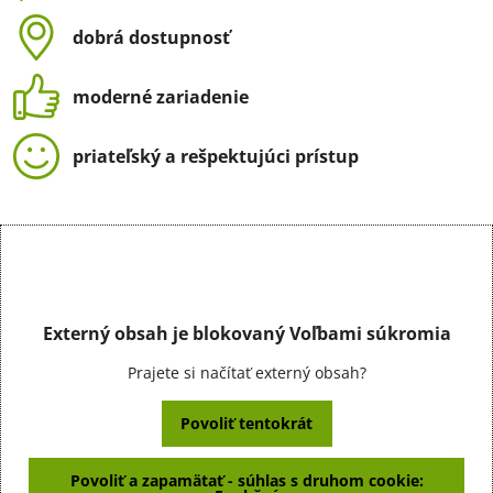
dobrá dostupnosť
moderné zariadenie
priateľský a rešpektujúci prístup
Externý obsah je blokovaný Voľbami súkromia
Prajete si načítať externý obsah?
Povoliť tentokrát
Povoliť a zapamätať - súhlas s druhom cookie: