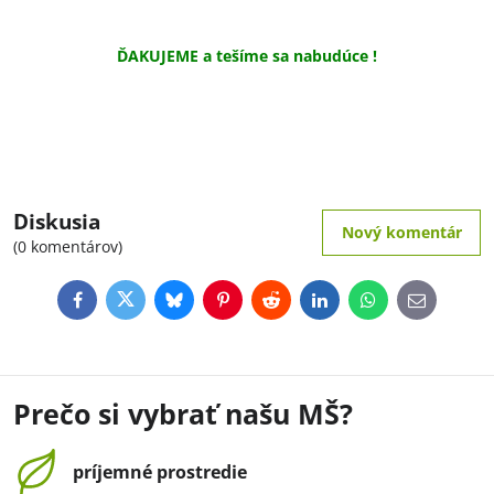
ĎAKUJEME a tešíme sa nabudúce !
Diskusia
Nový komentár
(0 komentárov)
Facebook
Twitter
Bluesky
Pinterest
Reddit
LinkedIn
WhatsApp
E-
mail
Prečo si vybrať našu MŠ?
príjemné prostredie