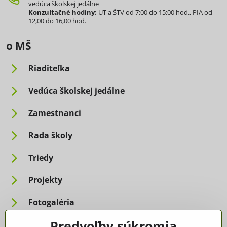
vedúca školskej jedálne
Konzultačné hodiny:
UT a ŠTV od 7:00 do 15:00 hod., PIA od
12,00 do 16,00 hod.
o MŠ
Riaditeľka
Vedúca školskej jedálne
Zamestnanci
Rada školy
Triedy
Projekty
Fotogaléria
Predvoľby súkromia
Informácie pre rodičov