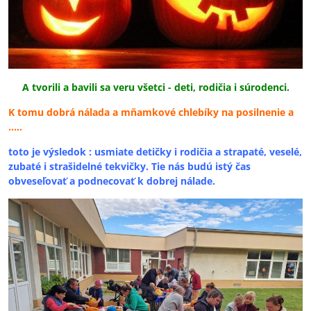
A tvorili a bavili sa veru všetci - deti, rodičia i súrodenci.
K tomu dobrá nálada a mňamkové chlebíky na posilnenie a
.....
toto je výsledok : usmiate detičky i rodičia a strapaté, veselé,
zubaté i strašidelné tekvičky. Tie nás budú istý čas
obveseľovať a podnecovať k dobrej nálade.