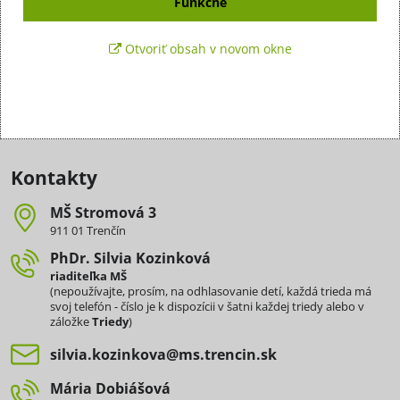
Funkčné
Otvoriť obsah v novom okne
Kontakty
MŠ Stromová 3
911 01 Trenčín
PhDr​. Silvia Kozinková
riaditeľka MŠ
(nepoužívajte, prosím, na odhlasovanie detí, každá trieda má
svoj telefón - číslo je k dispozícii v šatni každej triedy alebo v
záložke
Triedy
)
silvia​.kozinkova​@ms​.trencin​.sk
Mária Dobiášová