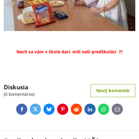
Nech sa vám v škole darí, milí naši predškoláci !!!
Diskusia
Nový komentár
(0 komentárov)
Facebook
Twitter
Bluesky
Pinterest
Reddit
LinkedIn
WhatsApp
E-
mail