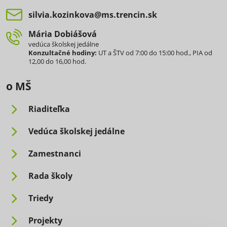
silvia​.kozinkova​@ms​.trencin​.sk
Mária Dobiášová
vedúca školskej jedálne
Konzultačné hodiny:
UT a ŠTV od 7:00 do 15:00 hod., PIA od
12,00 do 16,00 hod.
o MŠ
Riaditeľka
Vedúca školskej jedálne
Zamestnanci
Rada školy
Triedy
Projekty