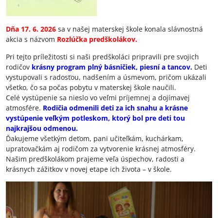
Dňa 17. 6. 2026
sa v našej materskej škole konala slávnostná
akcia s názvom
Rozlúčka predškolákov.
Pri tejto príležitosti si naši predškoláci pripravili pre svojich
rodičov
krásny program plný básničiek, piesní a tancov.
Deti
vystupovali s radosťou, nadšením a úsmevom, pričom ukázali
všetko, čo sa počas pobytu v materskej škole naučili.
Celé vystúpenie sa nieslo vo veľmi príjemnej a dojímavej
atmosfére.
Rodičia odmenili deti za ich snahu a krásne
vystúpenie veľkým potleskom, ktorý bol pre deti tou
najkrajšou odmenou.
Ďakujeme všetkým deťom, pani učiteľkám, kuchárkam,
upratovačkám aj rodičom za vytvorenie krásnej atmosféry.
Našim predškolákom prajeme veľa úspechov, radosti a
krásnych zážitkov v novej etape ich života – v škole.