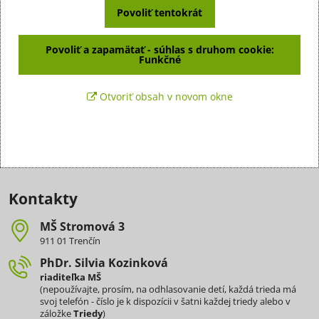
Povoliť tentokrát
Povoliť a zapamätať - súhlas s druhom cookie:
Funkčné
Otvoriť obsah v novom okne
Kontakty
MŠ Stromová 3
911 01 Trenčín
PhDr​. Silvia Kozinková
riaditeľka MŠ
(nepoužívajte, prosím, na odhlasovanie detí, každá trieda má
svoj telefón - číslo je k dispozícii v šatni každej triedy alebo v
záložke
Triedy
)