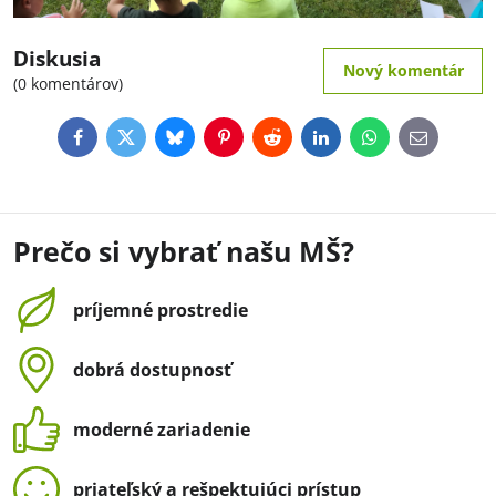
Diskusia
Nový komentár
(0 komentárov)
Facebook
Twitter
Bluesky
Pinterest
Reddit
LinkedIn
WhatsApp
E-
mail
Prečo si vybrať našu MŠ?
príjemné prostredie
dobrá dostupnosť
moderné zariadenie
priateľský a rešpektujúci prístup