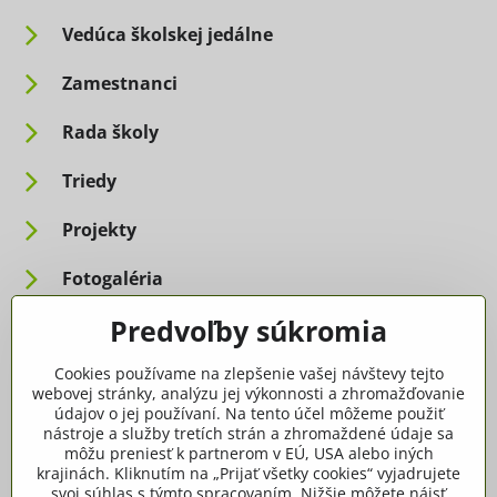
Vedúca školskej jedálne
Zamestnanci
Rada školy
Triedy
Projekty
Fotogaléria
Predvoľby súkromia
Informácie pre rodičov
Cookies používame na zlepšenie vašej návštevy tejto
Dôležité informácie
webovej stránky, analýzu jej výkonnosti a zhromažďovanie
údajov o jej používaní. Na tento účel môžeme použiť
nástroje a služby tretích strán a zhromaždené údaje sa
Ako spracúvame osobné údaje
môžu preniesť k partnerom v EÚ, USA alebo iných
krajinách. Kliknutím na „Prijať všetky cookies“ vyjadrujete
Tlačivá, dokumenty
svoj súhlas s týmto spracovaním. Nižšie môžete nájsť