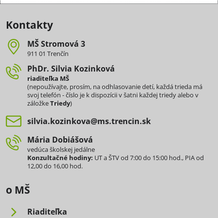
Kontakty
MŠ Stromová 3
911 01 Trenčín
PhDr​. Silvia Kozinková
riaditeľka MŠ
(nepoužívajte, prosím, na odhlasovanie detí, každá trieda má
svoj telefón - číslo je k dispozícii v šatni každej triedy alebo v
záložke
Triedy
)
silvia​.kozinkova​@ms​.trencin​.sk
Mária Dobiášová
vedúca školskej jedálne
Konzultačné hodiny:
UT a ŠTV od 7:00 do 15:00 hod., PIA od
12,00 do 16,00 hod.
o MŠ
Riaditeľka