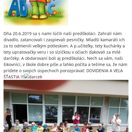
Dňa 20.6.2019 sa s nami lúčili naši predškoláci. Zahrali nám
divadlo, zatancovali i zaspievali pesničky. Mladší kamaráti ich
za to odmenili veľkým potleskom. A p.učiteľky, tety kuchárky a
tety upratovačky veru i so slzičkou v očiach ďakovali za milé
darčeky. A obdarovaní boli aj predškoláci. Nech sa vám, naši
šikovníci, v škole dobre píše a ľahko počíta a tešíme sa, že nám
prídete o svojich úspechoch porozprávať. DOVIDENIA A VEĽA
ŠŤASTIA !!!