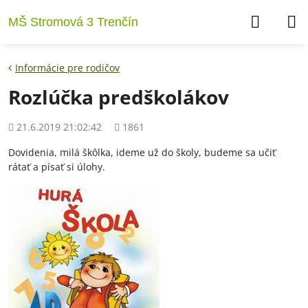
MŠ Stromová 3 Trenčín
Informácie pre rodičov
Rozlúčka predškolákov
Pridané
Počet
21.6.2019 21:02:42
1861
zobrazení
Dovidenia, milá škôlka, ideme už do školy, budeme sa učiť
rátať a písať si úlohy.