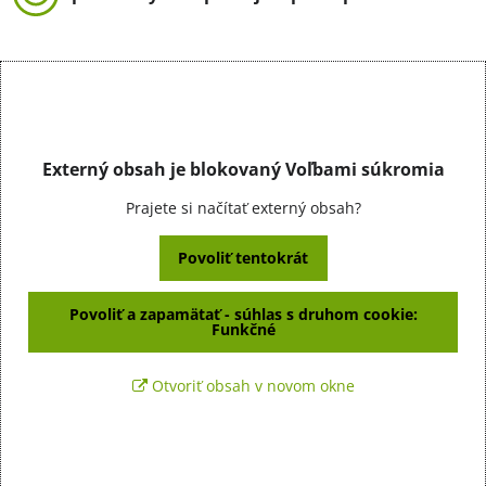
Externý obsah je blokovaný Voľbami súkromia
Prajete si načítať externý obsah?
Povoliť tentokrát
Povoliť a zapamätať - súhlas s druhom cookie:
Funkčné
Otvoriť obsah v novom okne