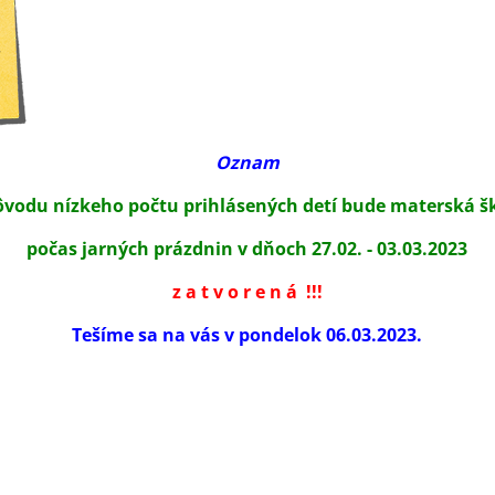
Oznam
ôvodu nízkeho počtu prihlásených detí bude materská š
počas jarných prázdnin v dňoch 27.02. - 03.03.2023
z a t v o r e n á !!!
Tešíme sa na vás v pondelok 06.03.2023.