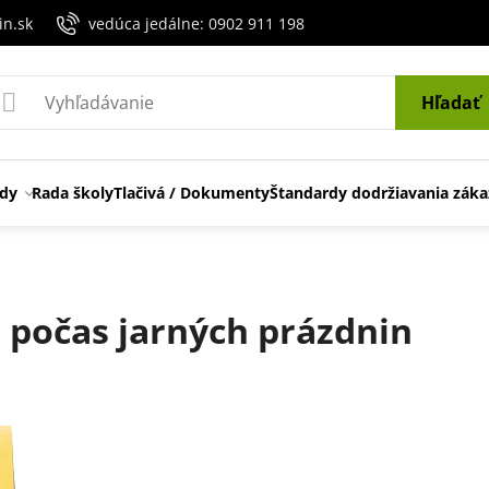
in.sk
vedúca jedálne: 0902 911 198
Hľadať
edy
Rada školy
Tlačivá / Dokumenty
Štandardy dodržiavania záka
 počas jarných prázdnin
ení