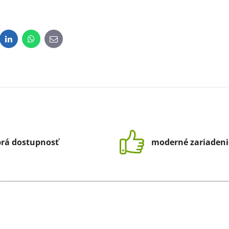
dit
LinkedIn
WhatsApp
E-
mail
rá dostupnosť
moderné zariadeni