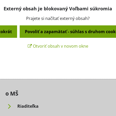
Externý obsah je blokovaný Voľbami súkromia
Prajete si načítať externý obsah?
tokrát
Povoliť a zapamätať - súhlas s druhom cook
Otvoriť obsah v novom okne
o MŠ
Riaditeľka