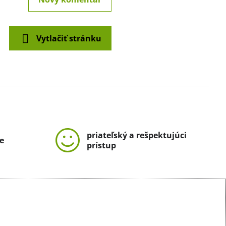
Vytlačiť stránku
priateľský a rešpektujúci
e
prístup