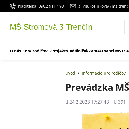
riaditeľka: 0902 911 193
silvia.kozinkova@ms.trenc
MŠ Stromová 3 Trenčín
O nás
Pre rodičov
Projekty
Jedálniček
Zamestnanci MŠ
Tri
Úvod
Informácie pre rodičov
Prevádzka MŠ
Pridané
Počet
24.2.2023 17:27:48
391
zobraz