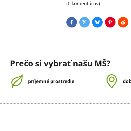
(0 komentárov)
Facebook
Twitter
Bluesky
Pinterest
Red
Prečo si vybrať našu MŠ?
príjemné prostredie
dob