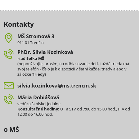
Kontakty
MŠ Stromová 3
911 01 Trenčín
PhDr​. Silvia Kozinková
riaditeľka MŠ
(nepoužívajte, prosím, na odhlasovanie detí, každá trieda má
svoj telefón - číslo je k dispozícii v šatni každej triedy alebo v
záložke
Triedy
)
silvia​.kozinkova​@ms​.trencin​.sk
Mária Dobiášová
vedúca školskej jedálne
Konzultačné hodiny:
UT a ŠTV od 7:00 do 15:00 hod., PIA od
12,00 do 16,00 hod.
o MŠ