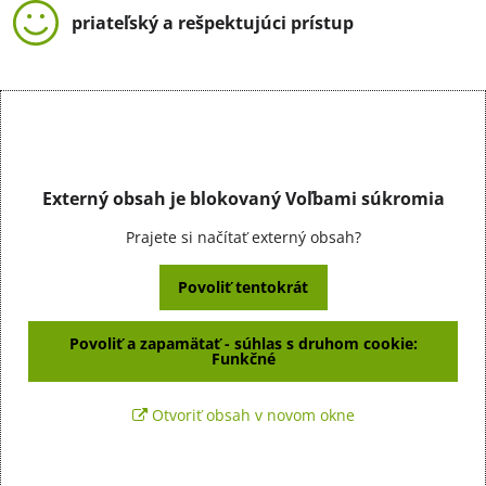
priateľský a rešpektujúci prístup
Externý obsah je blokovaný Voľbami súkromia
Prajete si načítať externý obsah?
Povoliť tentokrát
Povoliť a zapamätať - súhlas s druhom cookie:
Funkčné
Otvoriť obsah v novom okne