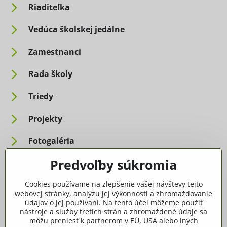
Riaditeľka
Vedúca školskej jedálne
Zamestnanci
Rada školy
Triedy
Projekty
Fotogaléria
Predvoľby súkromia
Informácie pre rodičov
Cookies používame na zlepšenie vašej návštevy tejto
Dôležité informácie
webovej stránky, analýzu jej výkonnosti a zhromažďovanie
údajov o jej používaní. Na tento účel môžeme použiť
nástroje a služby tretích strán a zhromaždené údaje sa
Ako spracúvame osobné údaje
môžu preniesť k partnerom v EÚ, USA alebo iných