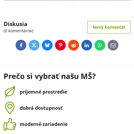
Diskusia
Nový komentár
(0 komentárov)
Facebook
Twitter
Bluesky
Pinterest
Reddit
LinkedIn
WhatsApp
E-
mail
Prečo si vybrať našu MŠ?
príjemné prostredie
dobrá dostupnosť
moderné zariadenie