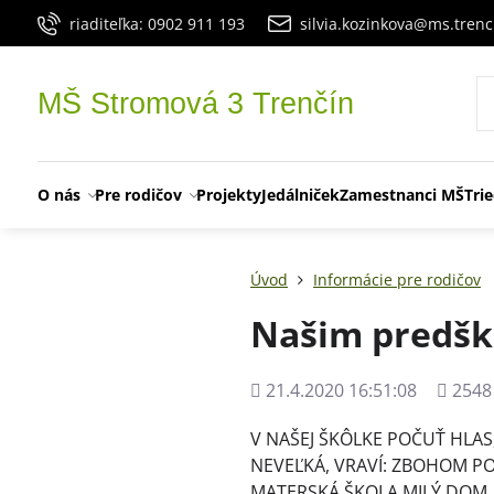
riaditeľka: 0902 911 193
silvia.kozinkova@ms.trenc
MŠ Stromová 3 Trenčín
O nás
Pre rodičov
Projekty
Jedálniček
Zamestnanci MŠ
Tri
Úvod
Informácie pre rodičov
Našim predšk
Pridané
Počet
21.4.2020 16:51:08
2548
zobraz
V NAŠEJ ŠKÔLKE POČUŤ HLAS,
NEVEĽKÁ, VRAVÍ: ZBOHOM P
MATERSKÁ ŠKOLA,MILÝ DOM,