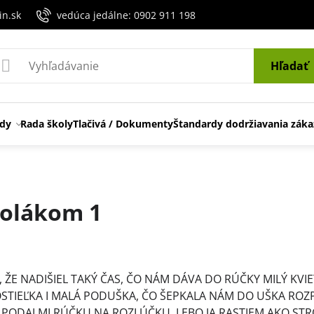
in.sk
vedúca jedálne: 0902 911 198
Hľadať
edy
Rada školy
Tlačivá / Dokumenty
Štandardy dodržiavania záka
olákom 1
ení
 ŽE NADIŠIEL TAKÝ ČAS, ČO NÁM DÁVA DO RÚČKY MILÝ KVIE
OSTIEĽKA I MALÁ PODUŠKA, ČO ŠEPKALA NÁM DO UŠKA ROZ
 PODAJ MI RÚČKU NA ROZLÚČKU, LEBO JA RASTIEM AKO ST