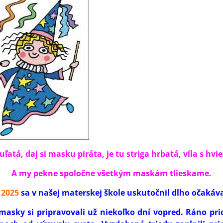
ľatá, daj si masku piráta, je tu striga hrbatá, víla s hvi
A my pekne spoločne všetkým maskám tlieskame.
.2025
sa v našej materskej škole uskutočnil dlho očakáv
e masky si pripravovali už niekoľko dní vopred. Ráno pr