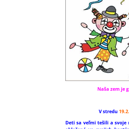
Naša zem je gu
V stredu
19.2
Deti sa veľmi tešili a svoj