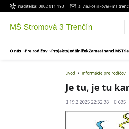
riaditeľka: 0902 911 193
silvia.kozinkova@ms.trenc
MŠ Stromová 3 Trenčín
O nás
Pre rodičov
Projekty
Jedálniček
Zamestnanci MŠ
Tri
Úvod
Informácie pre rodičov
Je tu, je tu k
Pridané
Počet
19.2.2025 22:32:38
635
zobraz