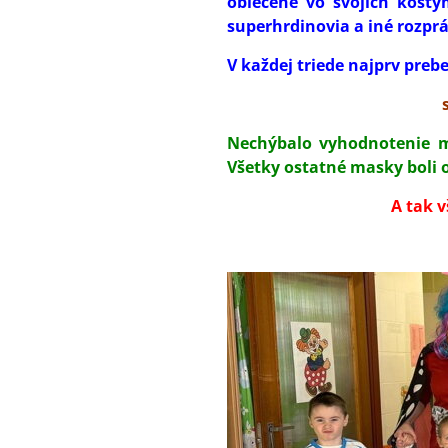
oblečené vo svojich kostým
superhrdinovia a iné rozpr
V každej triede najprv preb
Nechýbalo vyhodnotenie ma
Všetky ostatné masky bol
A tak 