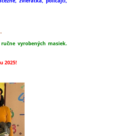
ezné, zvieratká, policajti,
.
- ručne vyrobených masiek.
u 2025!