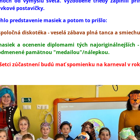
och od výmyslu sveta. Vyzdobené triedy zaplnili princ
ávkové postavičky.
ehlo predstavenie masiek a potom to prišlo:
spoločná diskotéka - veselá zábava plná tanca a smiechu
siek a ocenenie diplomami tých najoriginálnejších 
i odmenené pamätnou "medailou"/nálepkou.
všetci zúčastnení budú mať spomienku na karneval v rok