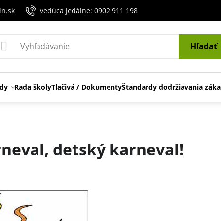
in.sk
vedúca jedálne: 0902 911 198
Hľadať
edy
Rada školy
Tlačivá / Dokumenty
Štandardy dodržiavania záka
arneval, detský karneval!
ení