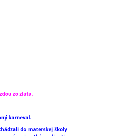
ezdou zo zlata.
aný karneval.
ichádzali do materskej školy