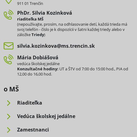
911 01 Trenčín
PhDr​. Silvia Kozinková
riaditeľka MŠ
(nepoužívajte, prosím, na odhlasovanie detí, každá trieda má
svoj telefón - číslo je k dispozícii v šatni každej triedy alebo v
záložke
Triedy
)
silvia​.kozinkova​@ms​.trencin​.sk
Mária Dobiášová
vedúca školskej jedálne
Konzultačné hodiny:
UT a ŠTV od 7:00 do 15:00 hod., PIA od
12,00 do 16,00 hod.
o MŠ
Riaditeľka
Vedúca školskej jedálne
Zamestnanci