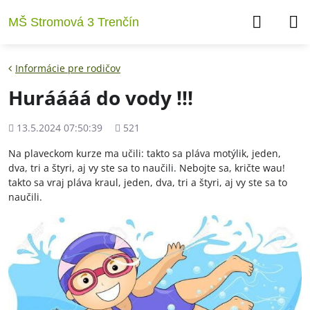
MŠ Stromová 3 Trenčín
Informácie pre rodičov
Huráááá do vody !!!
Pridané
Počet
13.5.2024 07:50:39
521
zobrazení
Na plaveckom kurze ma učili: takto sa pláva motýlik, jeden,
dva, tri a štyri, aj vy ste sa to naučili. Nebojte sa, kričte wau!
takto sa vraj pláva kraul, jeden, dva, tri a štyri, aj vy ste sa to
naučili.