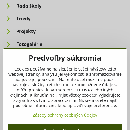
Rada školy
Triedy
Projekty
Fotogaléria
Predvoľby súkromia
Informácie pre rodičov
Cookies používame na zlepšenie vašej návštevy tejto
Dôležité informácie
webovej stránky, analýzu jej výkonnosti a zhromažďovanie
údajov o jej používaní. Na tento účel môžeme použiť
nástroje a služby tretích strán a zhromaždené údaje sa
Ako spracúvame osobné údaje
môžu preniesť k partnerom v EÚ, USA alebo iných
krajinách. Kliknutím na „Prijať všetky cookies“ vyjadrujete
Tlačivá, dokumenty
svoj súhlas s týmto spracovaním. Nižšie môžete nájsť
podrobné informácie alebo upraviť svoje preferencie.
Potvrdenia
Zásady ochrany osobných údajov