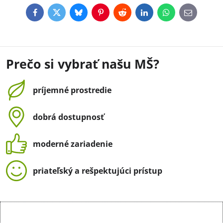
Facebook
Twitter
Bluesky
Pinterest
Reddit
LinkedIn
WhatsApp
E-
mail
Prečo si vybrať našu MŠ?
príjemné prostredie
dobrá dostupnosť
moderné zariadenie
priateľský a rešpektujúci prístup