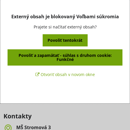
Externý obsah je blokovaný Voľbami súkromia
Prajete si načítať externý obsah?
Povoliť tentokrát
Povoliť a zapamätať - súhlas s druhom cookie:
Funkčné
Otvoriť obsah v novom okne
Kontakty
MŠ Stromová 3