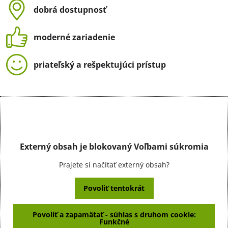
dobrá dostupnosť
moderné zariadenie
priateľský a rešpektujúci prístup
Externý obsah je blokovaný Voľbami súkromia
Prajete si načítať externý obsah?
Povoliť tentokrát
Povoliť a zapamätať - súhlas s druhom cookie:
Funkčné