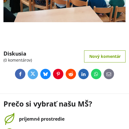
Diskusia
Nový komentár
(0 komentárov)
Facebook
Twitter
Bluesky
Pinterest
Reddit
LinkedIn
WhatsApp
E-
mail
Prečo si vybrať našu MŠ?
príjemné prostredie