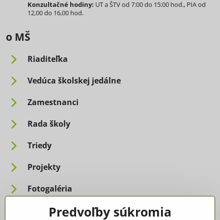
Konzultačné hodiny:
UT a ŠTV od 7:00 do 15:00 hod., PIA od
12,00 do 16,00 hod.
o MŠ
Riaditeľka
Vedúca školskej jedálne
Zamestnanci
Rada školy
Triedy
Projekty
Fotogaléria
Predvoľby súkromia
Informácie pre rodičov