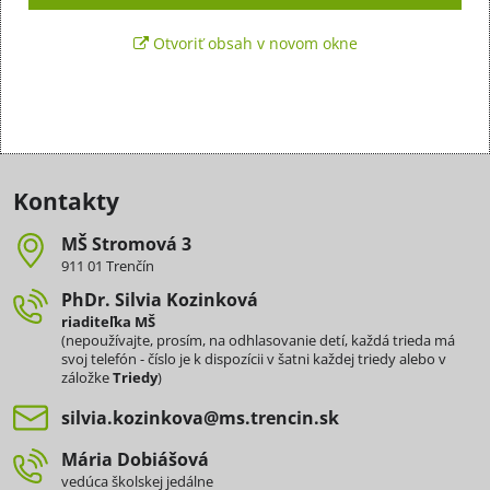
Otvoriť obsah v novom okne
Kontakty
MŠ Stromová 3
911 01 Trenčín
PhDr​. Silvia Kozinková
riaditeľka MŠ
(nepoužívajte, prosím, na odhlasovanie detí, každá trieda má
svoj telefón - číslo je k dispozícii v šatni každej triedy alebo v
záložke
Triedy
)
silvia​.kozinkova​@ms​.trencin​.sk
Mária Dobiášová
vedúca školskej jedálne