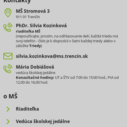
Kontakty
MŠ Stromová 3
911 01 Trenčín
PhDr​. Silvia Kozinková
riaditeľka MŠ
(nepoužívajte, prosím, na odhlasovanie detí, každá trieda má
svoj telefón - číslo je k dispozícii v šatni každej triedy alebo v
záložke
Triedy
)
silvia​.kozinkova​@ms​.trencin​.sk
Mária Dobiášová
vedúca školskej jedálne
Konzultačné hodiny:
UT a ŠTV od 7:00 do 15:00 hod., PIA od
12,00 do 16,00 hod.
o MŠ
Riaditeľka
Vedúca školskej jedálne