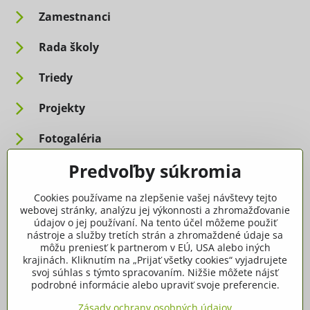
Zamestnanci
Rada školy
Triedy
Projekty
Fotogaléria
Predvoľby súkromia
Informácie pre rodičov
Cookies používame na zlepšenie vašej návštevy tejto
Dôležité informácie
webovej stránky, analýzu jej výkonnosti a zhromažďovanie
údajov o jej používaní. Na tento účel môžeme použiť
nástroje a služby tretích strán a zhromaždené údaje sa
Ako spracúvame osobné údaje
môžu preniesť k partnerom v EÚ, USA alebo iných
krajinách. Kliknutím na „Prijať všetky cookies“ vyjadrujete
Tlačivá, dokumenty
svoj súhlas s týmto spracovaním. Nižšie môžete nájsť
podrobné informácie alebo upraviť svoje preferencie.
Potvrdenia
Zásady ochrany osobných údajov