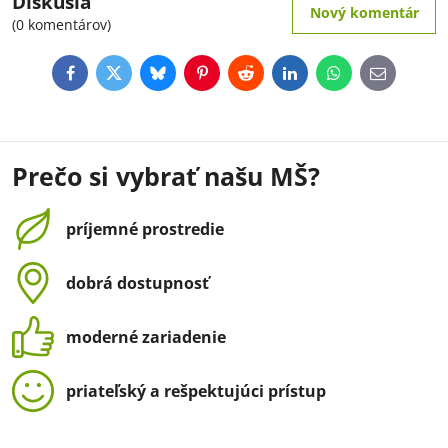
Diskusia
Nový komentár
(0 komentárov)
Facebook
Twitter
Bluesky
Pinterest
Reddit
LinkedIn
WhatsApp
E-
mail
Prečo si vybrať našu MŠ?
príjemné prostredie
dobrá dostupnosť
moderné zariadenie
priateľský a rešpektujúci prístup