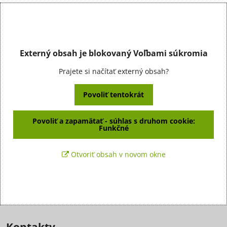
Externý obsah je blokovaný Voľbami súkromia
Prajete si načítať externý obsah?
Povoliť tentokrát
Povoliť a zapamätať - súhlas s druhom cookie:
Funkčné
Otvoriť obsah v novom okne