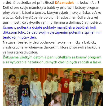
srdečná besiedka pri príležitosti
Dňa matiek
– triedach A a B.
Deti si pre svoje mamičky a babičky pripravili krásny program
plný piesní, básní a tancov, ktorým vyjadrili svoju lásku, vďaku
a úctu. Každé vystúpenie bolo plné radosti, emócií a detskej
úprimnosti, čo vytvorilo veľmi príjemnú a dojímavú atmosféru.
Úsmevy, potlesk a dojaté pohľady mamičiek a babičiek boli
dôkazom toho, že deti svojím vystúpením potešili a spríjemnili
tento výnimočný deň.
Na záver besiedky deti obdarovali svoje mamičky a babičky
vlastnoručne vyrobenými darčekmi, ktoré pripravili s láskou a
veľkou starostlivosťou.
Ďakujeme všetkým deťom a pani učiteľkám za krásny program
a za vytvorenie nezabudnuteľných chvíľ plných radosti a lásky.