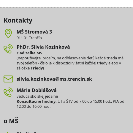
Kontakty
MŠ Stromová 3
911 01 Trenčín
PhDr​. Silvia Kozinková
riaditeľka MŠ
(nepoužívajte, prosím, na odhlasovanie detí, každá trieda má
svoj telefón - číslo je k dispozícii v šatni každej triedy alebo v
záložke
Triedy
)
silvia​.kozinkova​@ms​.trencin​.sk
Mária Dobiášová
vedúca školskej jedálne
Konzultačné hodiny:
UT a ŠTV od 7:00 do 15:00 hod., PIA od
12,00 do 16,00 hod.
o MŠ