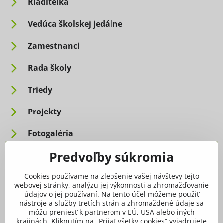
Riaditeľka
Vedúca školskej jedálne
Zamestnanci
Rada školy
Triedy
Projekty
Fotogaléria
Predvoľby súkromia
Informácie pre rodičov
Cookies používame na zlepšenie vašej návštevy tejto
Dôležité informácie
webovej stránky, analýzu jej výkonnosti a zhromažďovanie
údajov o jej používaní. Na tento účel môžeme použiť
nástroje a služby tretích strán a zhromaždené údaje sa
Ako spracúvame osobné údaje
môžu preniesť k partnerom v EÚ, USA alebo iných
krajinách. Kliknutím na „Prijať všetky cookies“ vyjadrujete