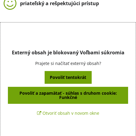
priateľský a rešpektujúci prístup
Externý obsah je blokovaný Voľbami súkromia
Prajete si načítať externý obsah?
Povoliť tentokrát
Povoliť a zapamätať - súhlas s druhom cookie:
Funkčné
Otvoriť obsah v novom okne