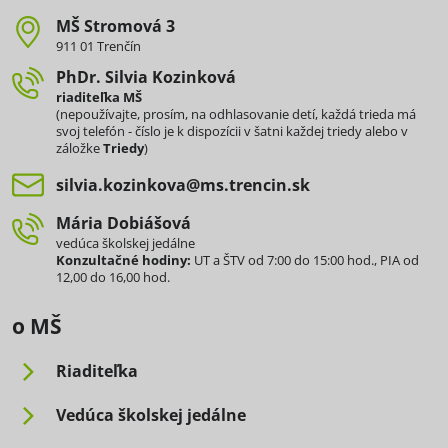
MŠ Stromová 3
911 01 Trenčín
PhDr​. Silvia Kozinková
riaditeľka MŠ
(nepoužívajte, prosím, na odhlasovanie detí, každá trieda má
svoj telefón - číslo je k dispozícii v šatni každej triedy alebo v
záložke
Triedy
)
silvia​.kozinkova​@ms​.trencin​.sk
Mária Dobiášová
vedúca školskej jedálne
Konzultačné hodiny:
UT a ŠTV od 7:00 do 15:00 hod., PIA od
12,00 do 16,00 hod.
o MŠ
Riaditeľka
Vedúca školskej jedálne