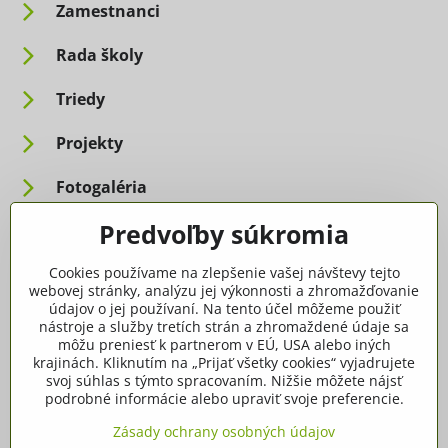
Zamestnanci
Rada školy
Triedy
Projekty
Fotogaléria
Predvoľby súkromia
Informácie pre rodičov
Cookies používame na zlepšenie vašej návštevy tejto
Dôležité informácie
webovej stránky, analýzu jej výkonnosti a zhromažďovanie
údajov o jej používaní. Na tento účel môžeme použiť
nástroje a služby tretích strán a zhromaždené údaje sa
Ako spracúvame osobné údaje
môžu preniesť k partnerom v EÚ, USA alebo iných
krajinách. Kliknutím na „Prijať všetky cookies“ vyjadrujete
Tlačivá, dokumenty
svoj súhlas s týmto spracovaním. Nižšie môžete nájsť
podrobné informácie alebo upraviť svoje preferencie.
Potvrdenia
Zásady ochrany osobných údajov