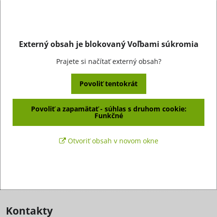
Externý obsah je blokovaný Voľbami súkromia
Prajete si načítať externý obsah?
Povoliť tentokrát
Povoliť a zapamätať - súhlas s druhom cookie:
Funkčné
Otvoriť obsah v novom okne
Kontakty