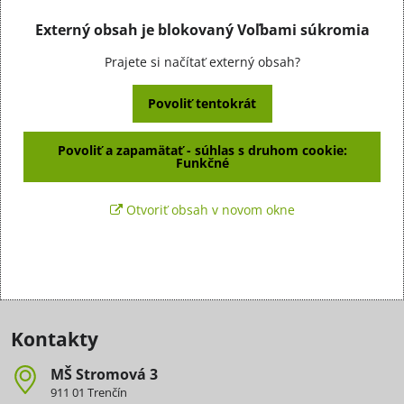
Externý obsah je blokovaný Voľbami súkromia
Prajete si načítať externý obsah?
Povoliť tentokrát
Povoliť a zapamätať - súhlas s druhom cookie:
Funkčné
Otvoriť obsah v novom okne
Kontakty
MŠ Stromová 3
911 01 Trenčín