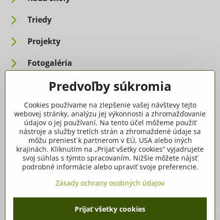
Triedy
Projekty
Fotogaléria
Predvoľby súkromia
Informácie pre rodičov
Cookies používame na zlepšenie vašej návštevy tejto
Dôležité informácie
webovej stránky, analýzu jej výkonnosti a zhromažďovanie
údajov o jej používaní. Na tento účel môžeme použiť
nástroje a služby tretích strán a zhromaždené údaje sa
Ako spracúvame osobné údaje
môžu preniesť k partnerom v EÚ, USA alebo iných
krajinách. Kliknutím na „Prijať všetky cookies“ vyjadrujete
Tlačivá, dokumenty
svoj súhlas s týmto spracovaním. Nižšie môžete nájsť
podrobné informácie alebo upraviť svoje preferencie.
Potvrdenia
Zásady ochrany osobných údajov
Prijať všetky cookies
©
2026
Copyright
Predvoľby súkromia
Zásady ochrany osobných údajov