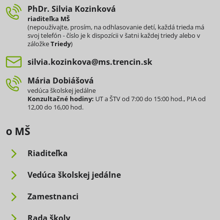
PhDr​. Silvia Kozinková
riaditeľka MŠ
(nepoužívajte, prosím, na odhlasovanie detí, každá trieda má
svoj telefón - číslo je k dispozícii v šatni každej triedy alebo v
záložke
Triedy
)
silvia​.kozinkova​@ms​.trencin​.sk
Mária Dobiášová
vedúca školskej jedálne
Konzultačné hodiny:
UT a ŠTV od 7:00 do 15:00 hod., PIA od
12,00 do 16,00 hod.
o MŠ
Riaditeľka
Vedúca školskej jedálne
Zamestnanci
Rada školy