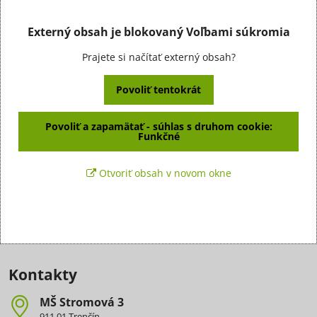
Externý obsah je blokovaný Voľbami súkromia
Prajete si načítať externý obsah?
Povoliť tentokrát
Povoliť a zapamätať - súhlas s druhom cookie:
Funkčné
Otvoriť obsah v novom okne
Kontakty
MŠ Stromová 3
911 01 Trenčín