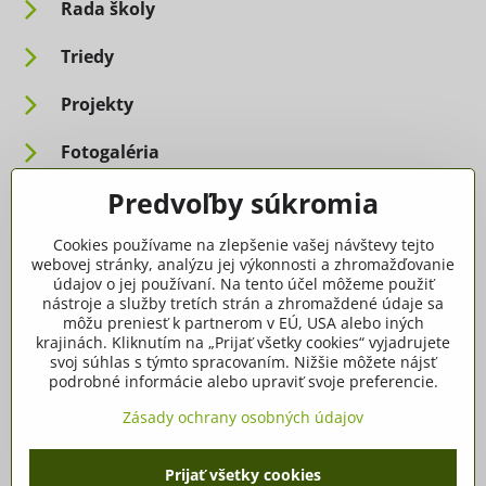
Rada školy
Triedy
Projekty
Fotogaléria
Predvoľby súkromia
Informácie pre rodičov
Cookies používame na zlepšenie vašej návštevy tejto
Dôležité informácie
webovej stránky, analýzu jej výkonnosti a zhromažďovanie
údajov o jej používaní. Na tento účel môžeme použiť
nástroje a služby tretích strán a zhromaždené údaje sa
Ako spracúvame osobné údaje
môžu preniesť k partnerom v EÚ, USA alebo iných
krajinách. Kliknutím na „Prijať všetky cookies“ vyjadrujete
Tlačivá, dokumenty
svoj súhlas s týmto spracovaním. Nižšie môžete nájsť
podrobné informácie alebo upraviť svoje preferencie.
Potvrdenia
Zásady ochrany osobných údajov
Prijať všetky cookies
©
2026
Copyright