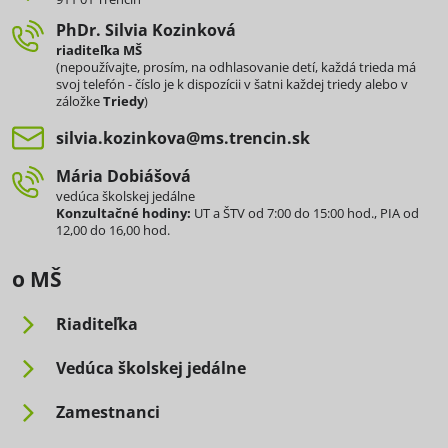
PhDr​. Silvia Kozinková
riaditeľka MŠ
(nepoužívajte, prosím, na odhlasovanie detí, každá trieda má
svoj telefón - číslo je k dispozícii v šatni každej triedy alebo v
záložke
Triedy
)
silvia​.kozinkova​@ms​.trencin​.sk
Mária Dobiášová
vedúca školskej jedálne
Konzultačné hodiny:
UT a ŠTV od 7:00 do 15:00 hod., PIA od
12,00 do 16,00 hod.
o MŠ
Riaditeľka
Vedúca školskej jedálne
Zamestnanci