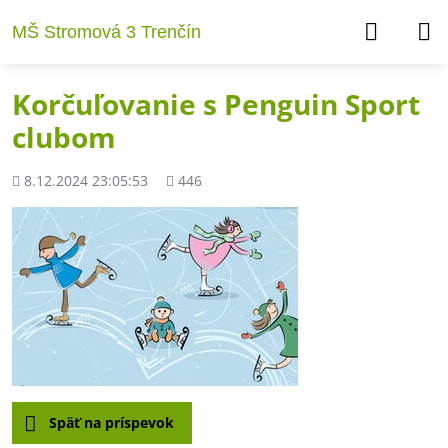
MŠ Stromová 3 Trenčín
Korčuľovanie s Penguin Sport
clubom
Pridané
Počet
8.12.2024 23:05:53
446
zobrazení
Späť na príspevok