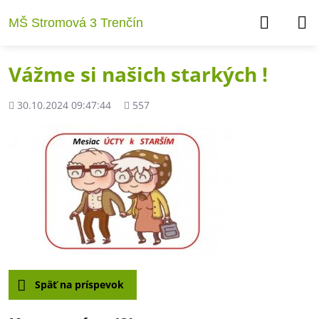
MŠ Stromová 3 Trenčín
Vážme si našich starkých !
Pridané
Počet
30.10.2024 09:47:44
557
zobrazení
Späť na príspevok