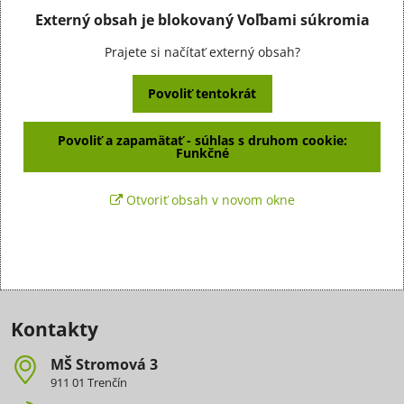
Externý obsah je blokovaný Voľbami súkromia
Prajete si načítať externý obsah?
Povoliť tentokrát
Povoliť a zapamätať - súhlas s druhom cookie:
Funkčné
Otvoriť obsah v novom okne
Kontakty
MŠ Stromová 3
911 01 Trenčín