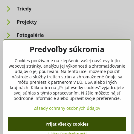
Triedy
Projekty
Fotogaléria
Predvoľby súkromia
Informácie pre rodičov
Cookies používame na zlepšenie vašej návštevy tejto
Dôležité informácie
webovej stránky, analýzu jej výkonnosti a zhromažďovanie
údajov o jej používaní. Na tento účel môžeme použiť
nástroje a služby tretích strán a zhromaždené údaje sa
Ako spracúvame osobné údaje
môžu preniesť k partnerom v EÚ, USA alebo iných
krajinách. Kliknutím na „Prijať všetky cookies“ vyjadrujete
Tlačivá, dokumenty
svoj súhlas s týmto spracovaním. Nižšie môžete nájsť
podrobné informácie alebo upraviť svoje preferencie.
Potvrdenia
Zásady ochrany osobných údajov
Prijať všetky cookies
©
2026
Copyright
Predvoľby súkromia
Zásady ochrany osobných údajov
Ukázať podrobnosti