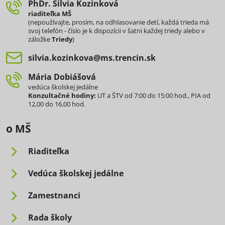
PhDr​. Silvia Kozinková
riaditeľka MŠ
(nepoužívajte, prosím, na odhlasovanie detí, každá trieda má
svoj telefón - číslo je k dispozícii v šatni každej triedy alebo v
záložke
Triedy
)
silvia​.kozinkova​@ms​.trencin​.sk
Mária Dobiášová
vedúca školskej jedálne
Konzultačné hodiny:
UT a ŠTV od 7:00 do 15:00 hod., PIA od
12,00 do 16,00 hod.
o MŠ
Riaditeľka
Vedúca školskej jedálne
Zamestnanci
Rada školy