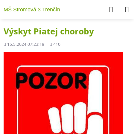
MŠ Stromová 3 Trenčín
Výskyt Piatej choroby
Pridané
Počet
15.5.2024 07:23:18
410
zobrazení