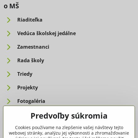
o MŠ
Riaditeľka
Vedúca školskej jedálne
Zamestnanci
Rada školy
Triedy
Projekty
Fotogaléria
Predvoľby súkromia
Informácie pre rodičov
Cookies používame na zlepšenie vašej návštevy tejto
Dôležité informácie
webovej stránky, analýzu jej výkonnosti a zhromažďovanie