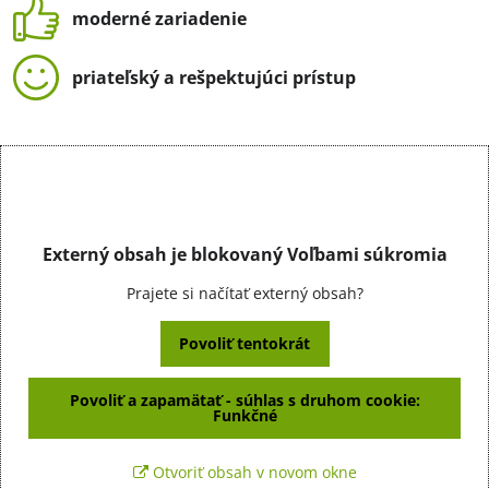
moderné zariadenie
priateľský a rešpektujúci prístup
Externý obsah je blokovaný Voľbami súkromia
Prajete si načítať externý obsah?
Povoliť tentokrát
Povoliť a zapamätať - súhlas s druhom cookie:
Funkčné
Otvoriť obsah v novom okne