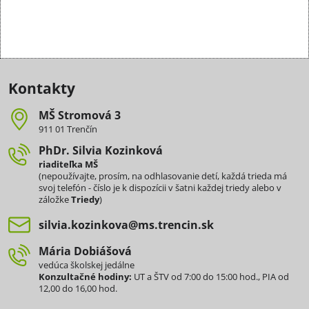
Kontakty
MŠ Stromová 3
911 01 Trenčín
PhDr​. Silvia Kozinková
riaditeľka MŠ
(nepoužívajte, prosím, na odhlasovanie detí, každá trieda má
svoj telefón - číslo je k dispozícii v šatni každej triedy alebo v
záložke
Triedy
)
silvia​.kozinkova​@ms​.trencin​.sk
Mária Dobiášová
vedúca školskej jedálne
Konzultačné hodiny:
UT a ŠTV od 7:00 do 15:00 hod., PIA od
12,00 do 16,00 hod.