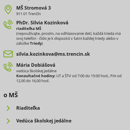
MŠ Stromová 3
911 01 Trenčín
PhDr​. Silvia Kozinková
riaditeľka MŠ
(nepoužívajte, prosím, na odhlasovanie detí, každá trieda má
svoj telefón - číslo je k dispozícii v šatni každej triedy alebo v
záložke
Triedy
)
silvia​.kozinkova​@ms​.trencin​.sk
Mária Dobiášová
vedúca školskej jedálne
Konzultačné hodiny:
UT a ŠTV od 7:00 do 15:00 hod., PIA od
12,00 do 16,00 hod.
o MŠ
Riaditeľka
Vedúca školskej jedálne