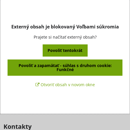
Externý obsah je blokovaný Voľbami súkromia
Prajete si načítať externý obsah?
Povoliť tentokrát
Povoliť a zapamätať - súhlas s druhom cookie:
Funkčné
Otvoriť obsah v novom okne
Kontakty