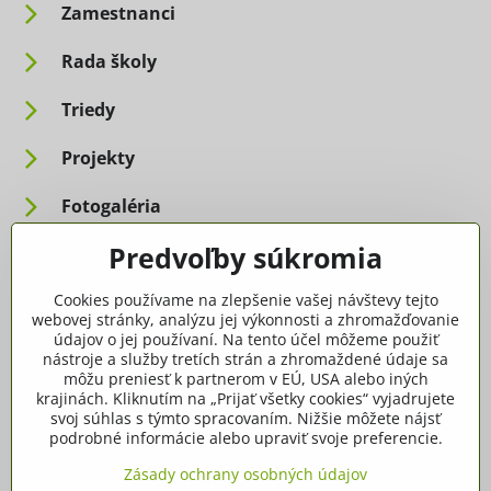
Zamestnanci
Rada školy
Triedy
Projekty
Fotogaléria
Predvoľby súkromia
Informácie pre rodičov
Cookies používame na zlepšenie vašej návštevy tejto
Dôležité informácie
webovej stránky, analýzu jej výkonnosti a zhromažďovanie
údajov o jej používaní. Na tento účel môžeme použiť
nástroje a služby tretích strán a zhromaždené údaje sa
Ako spracúvame osobné údaje
môžu preniesť k partnerom v EÚ, USA alebo iných
krajinách. Kliknutím na „Prijať všetky cookies“ vyjadrujete
Tlačivá, dokumenty
svoj súhlas s týmto spracovaním. Nižšie môžete nájsť
podrobné informácie alebo upraviť svoje preferencie.
Potvrdenia
Zásady ochrany osobných údajov