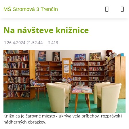
MŠ Stromová 3 Trenčín
Na návšteve knižnice
Pridané
Počet
26.4.2024 21:52:44
413
zobrazení
Knižnica je čarovné miesto - ukrýva veľa príbehov, rozprávok i
nádherných obrázkov.