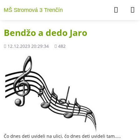
MŠ Stromová 3 Trenčín
Bendžo a dedo Jaro
Pridané
Počet
12.12.2023 20:29:34
482
zobrazení
Čo dnes deti uvideli na ulici, čo dnes deti uvideli tam.....