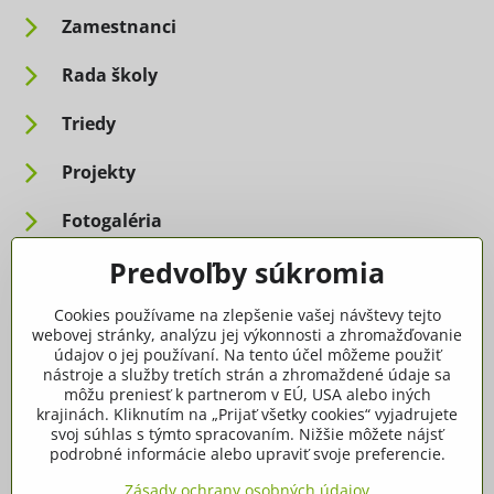
Zamestnanci
Rada školy
Triedy
Projekty
Fotogaléria
Predvoľby súkromia
Informácie pre rodičov
Cookies používame na zlepšenie vašej návštevy tejto
Dôležité informácie
webovej stránky, analýzu jej výkonnosti a zhromažďovanie
údajov o jej používaní. Na tento účel môžeme použiť
nástroje a služby tretích strán a zhromaždené údaje sa
Ako spracúvame osobné údaje
môžu preniesť k partnerom v EÚ, USA alebo iných
krajinách. Kliknutím na „Prijať všetky cookies“ vyjadrujete
Tlačivá, dokumenty
svoj súhlas s týmto spracovaním. Nižšie môžete nájsť
podrobné informácie alebo upraviť svoje preferencie.
Potvrdenia
Zásady ochrany osobných údajov