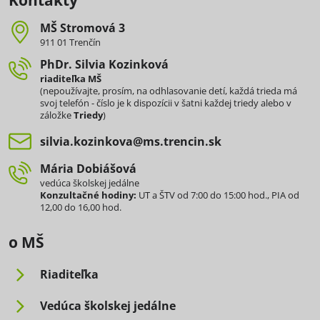
Kontakty
MŠ Stromová 3
911 01 Trenčín
PhDr​. Silvia Kozinková
riaditeľka MŠ
(nepoužívajte, prosím, na odhlasovanie detí, každá trieda má
svoj telefón - číslo je k dispozícii v šatni každej triedy alebo v
záložke
Triedy
)
silvia​.kozinkova​@ms​.trencin​.sk
Mária Dobiášová
vedúca školskej jedálne
Konzultačné hodiny:
UT a ŠTV od 7:00 do 15:00 hod., PIA od
12,00 do 16,00 hod.
o MŠ
Riaditeľka
Vedúca školskej jedálne