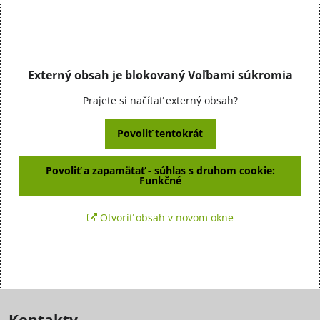
Externý obsah je blokovaný Voľbami súkromia
Prajete si načítať externý obsah?
Povoliť tentokrát
Povoliť a zapamätať - súhlas s druhom cookie:
Funkčné
Otvoriť obsah v novom okne