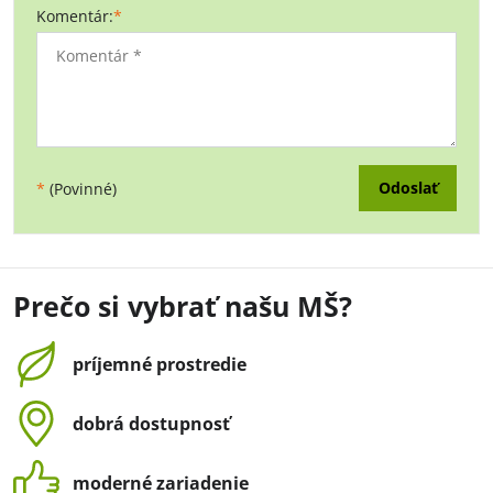
Komentár:
*
Odoslať
*
(Povinné)
Prečo si vybrať našu MŠ?
príjemné prostredie
dobrá dostupnosť
moderné zariadenie