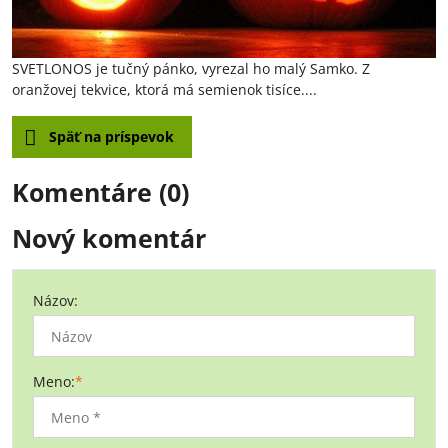
SVETLONOS je tučný pánko, vyrezal ho malý Samko. Z
oranžovej tekvice, ktorá má semienok tisíce....
Späť na príspevok
Komentáre (0)
Nový komentár
Názov:
Meno:
*