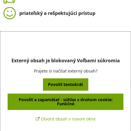
priateľský a rešpektujúci prístup
Externý obsah je blokovaný Voľbami súkromia
Prajete si načítať externý obsah?
Povoliť tentokrát
Povoliť a zapamätať - súhlas s druhom cookie:
Funkčné
Otvoriť obsah v novom okne