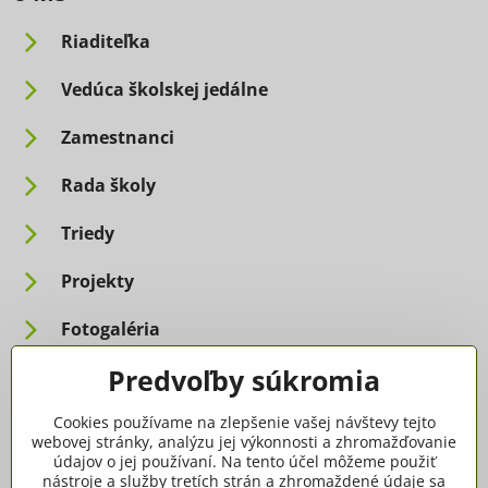
Riaditeľka
Vedúca školskej jedálne
Zamestnanci
Rada školy
Triedy
Projekty
Fotogaléria
Predvoľby súkromia
Informácie pre rodičov
Cookies používame na zlepšenie vašej návštevy tejto
Dôležité informácie
webovej stránky, analýzu jej výkonnosti a zhromažďovanie
údajov o jej používaní. Na tento účel môžeme použiť
nástroje a služby tretích strán a zhromaždené údaje sa
Ako spracúvame osobné údaje