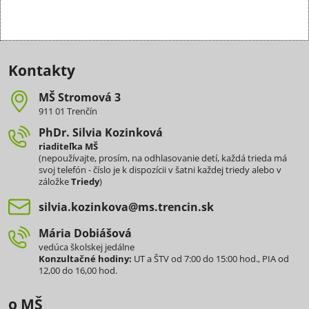
Kontakty
MŠ Stromová 3
911 01 Trenčín
PhDr​. Silvia Kozinková
riaditeľka MŠ
(nepoužívajte, prosím, na odhlasovanie detí, každá trieda má
svoj telefón - číslo je k dispozícii v šatni každej triedy alebo v
záložke
Triedy
)
silvia​.kozinkova​@ms​.trencin​.sk
Mária Dobiášová
vedúca školskej jedálne
Konzultačné hodiny:
UT a ŠTV od 7:00 do 15:00 hod., PIA od
12,00 do 16,00 hod.
o MŠ