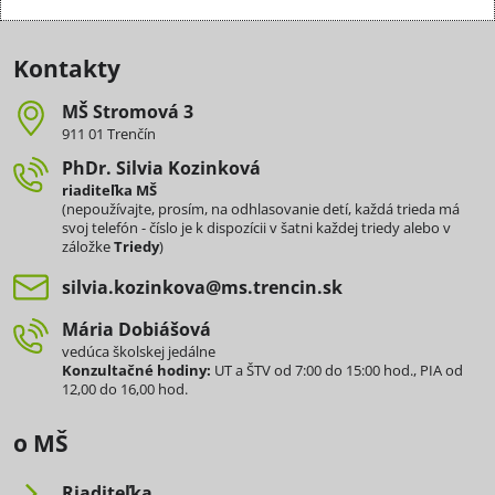
Kontakty
MŠ Stromová 3
911 01 Trenčín
PhDr​. Silvia Kozinková
riaditeľka MŠ
(nepoužívajte, prosím, na odhlasovanie detí, každá trieda má
svoj telefón - číslo je k dispozícii v šatni každej triedy alebo v
záložke
Triedy
)
silvia​.kozinkova​@ms​.trencin​.sk
Mária Dobiášová
vedúca školskej jedálne
Konzultačné hodiny:
UT a ŠTV od 7:00 do 15:00 hod., PIA od
12,00 do 16,00 hod.
o MŠ
Riaditeľka