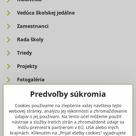
Vedúca školskej jedálne
Zamestnanci
Rada školy
Triedy
Projekty
Fotogaléria
Predvoľby súkromia
Informácie pre rodičov
Cookies používame na zlepšenie vašej návštevy tejto
Dôležité informácie
webovej stránky, analýzu jej výkonnosti a zhromažďovanie
údajov o jej používaní. Na tento účel môžeme použiť
nástroje a služby tretích strán a zhromaždené údaje sa
Ako spracúvame osobné údaje
môžu preniesť k partnerom v EÚ, USA alebo iných
krajinách. Kliknutím na „Prijať všetky cookies“ vyjadrujete