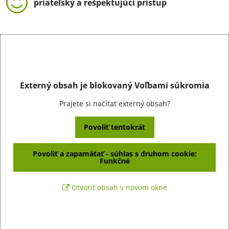
priateľský a rešpektujúci prístup
Externý obsah je blokovaný Voľbami súkromia
Prajete si načítať externý obsah?
Povoliť tentokrát
Povoliť a zapamätať - súhlas s druhom cookie:
Funkčné
Otvoriť obsah v novom okne