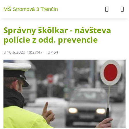
MŠ Stromová 3 Trenčín
Správny škôlkar - návšteva
polície z odd. prevencie
Pridané
Počet
18.6.2023 18:27:47
454
zobrazení