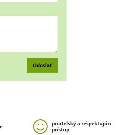
Odoslať
priateľský a rešpektujúci
e
prístup