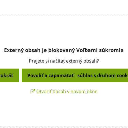
Externý obsah je blokovaný Voľbami súkromia
Prajete si načítať externý obsah?
tokrát
Povoliť a zapamätať - súhlas s druhom cook
Otvoriť obsah v novom okne