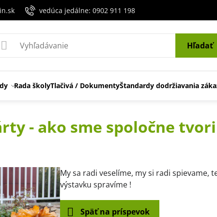
in.sk
vedúca jedálne: 0902 911 198
Hľadať
edy
Rada školy
Tlačivá / Dokumenty
Štandardy dodržiavania záka
ty - ako sme spoločne tvorili
ení
My sa radi veselíme, my si radi spievame, t
výstavku spravíme !
Späť na príspevok