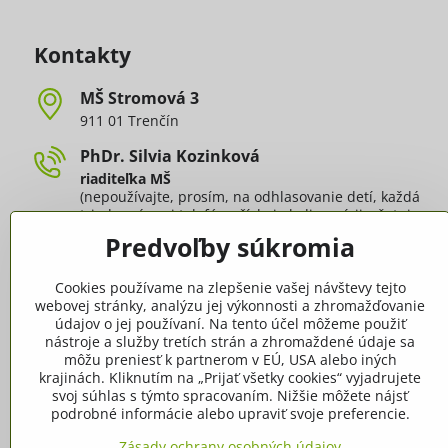
Kontakty
MŠ Stromová 3
911 01 Trenčín
PhDr​. Silvia Kozinková
riaditeľka MŠ
(nepoužívajte, prosím, na odhlasovanie detí, každá
trieda má svoj telefón - číslo je k dispozícii v šatni
každej triedy alebo v záložke
Triedy
)
Predvoľby súkromia
silvia​.kozinkova​@ms​.trencin​.sk
Cookies používame na zlepšenie vašej návštevy tejto
webovej stránky, analýzu jej výkonnosti a zhromažďovanie
Mária Dobiášová
údajov o jej používaní. Na tento účel môžeme použiť
vedúca školskej jedálne
nástroje a služby tretích strán a zhromaždené údaje sa
Konzultačné hodiny:
UT a ŠTV od 7:00 do 15:00 hod.,
môžu preniesť k partnerom v EÚ, USA alebo iných
PIA od 12,00 do 16,00 hod.
krajinách. Kliknutím na „Prijať všetky cookies“ vyjadrujete
svoj súhlas s týmto spracovaním. Nižšie môžete nájsť
podrobné informácie alebo upraviť svoje preferencie.
Zásady ochrany osobných údajov