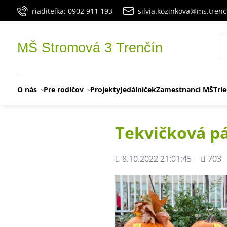
riaditeľka: 0902 911 193
silvia.kozinkova@ms.trenc
MŠ Stromová 3 Trenčín
O nás
Pre rodičov
Projekty
Jedálniček
Zamestnanci MŠ
Tri
Tekvičková pár
Pridané
Počet
8.10.2022 21:01:45
703
zobraz