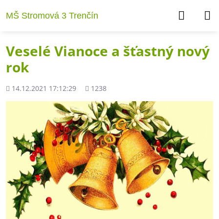
MŠ Stromová 3 Trenčín
Veselé Vianoce a šťastný nový
rok
Pridané
Počet
14.12.2021 17:12:29
1238
zobrazení