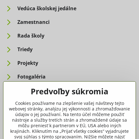
Vedúca školskej jedálne
Zamestnanci
Rada školy
Triedy
Projekty
Fotogaléria
Predvoľby súkromia
Informácie pre rodičov
Cookies používame na zlepšenie vašej návštevy tejto
Dôležité informácie
webovej stránky, analýzu jej výkonnosti a zhromažďovanie
údajov o jej používaní. Na tento účel môžeme použiť
nástroje a služby tretích strán a zhromaždené údaje sa
Ako spracúvame osobné údaje
môžu preniesť k partnerom v EÚ, USA alebo iných
krajinách. Kliknutím na „Prijať všetky cookies“ vyjadrujete
Tlačivá, dokumenty
svoj súhlas s týmto spracovaním. Nižšie môžete nájsť