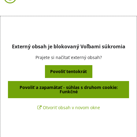
Externý obsah je blokovaný Voľbami súkromia
Prajete si načítať externý obsah?
Povoliť tentokrát
Povoliť a zapamätať - súhlas s druhom cookie:
Funkčné
Otvoriť obsah v novom okne