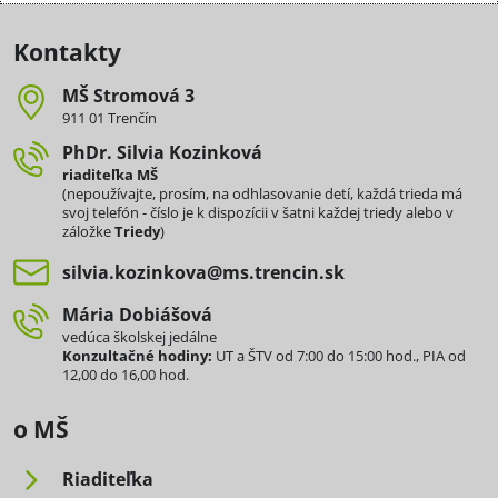
Kontakty
MŠ Stromová 3
911 01 Trenčín
PhDr​. Silvia Kozinková
riaditeľka MŠ
(nepoužívajte, prosím, na odhlasovanie detí, každá trieda má
svoj telefón - číslo je k dispozícii v šatni každej triedy alebo v
záložke
Triedy
)
silvia​.kozinkova​@ms​.trencin​.sk
Mária Dobiášová
vedúca školskej jedálne
Konzultačné hodiny:
UT a ŠTV od 7:00 do 15:00 hod., PIA od
12,00 do 16,00 hod.
o MŠ
Riaditeľka