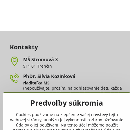
Kontakty
MŠ Stromová 3
911 01 Trenčín
PhDr​. Silvia Kozinková
riaditeľka MŠ
(nepoužívajte, prosím, na odhlasovanie detí, každá
trieda má svoj telefón - číslo je k dispozícii v šatni
každej triedy alebo v záložke
Triedy
)
Predvoľby súkromia
silvia​.kozinkova​@ms​.trencin​.sk
Cookies používame na zlepšenie vašej návštevy tejto
webovej stránky, analýzu jej výkonnosti a zhromažďovanie
Mária Dobiášová
údajov o jej používaní. Na tento účel môžeme použiť
vedúca školskej jedálne