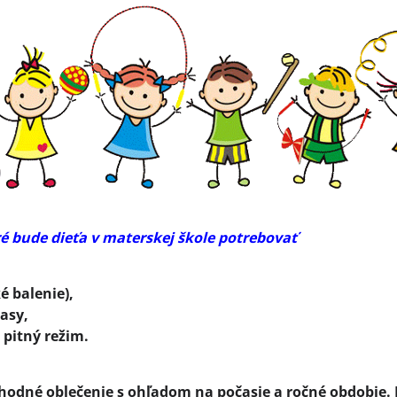
ré bude dieťa v materskej škole potrebovať
é balenie),
lasy,
a pitný režim.
vhodné oblečenie s ohľadom na počasie a ročné obdobie.