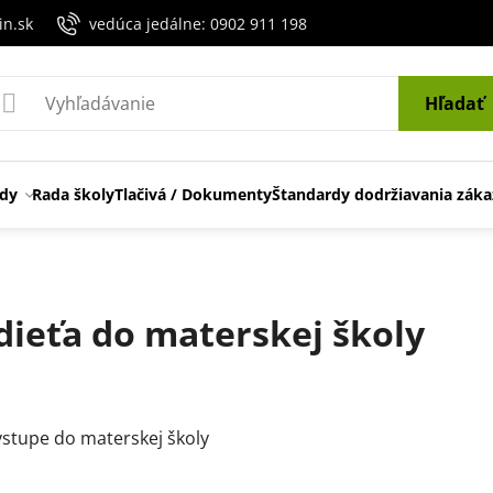
in.sk
vedúca jedálne: 0902 911 198
Hľadať
edy
Rada školy
Tlačivá / Dokumenty
Štandardy dodržiavania záka
dieťa do materskej školy
ení
vstupe do materskej školy