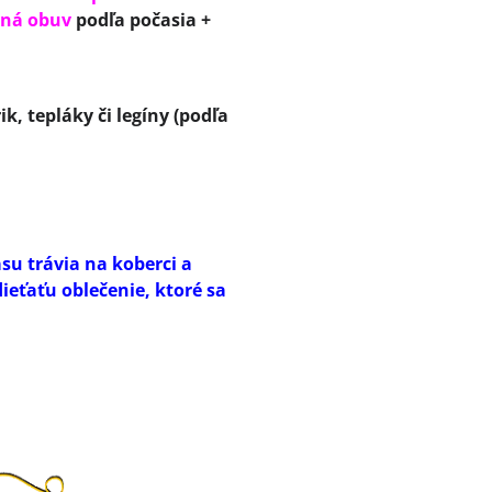
čná obuv
podľa počasia +
, tepláky či legíny (podľa
asu trávia na koberci a
ieťaťu oblečenie, ktoré sa