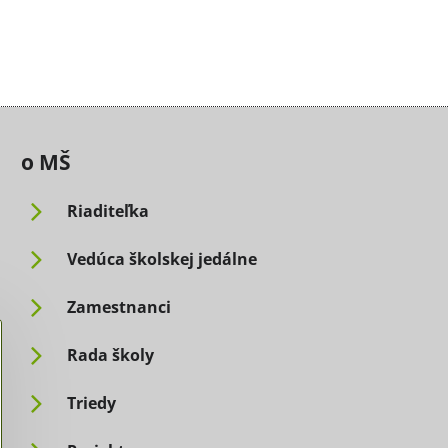
o MŠ
Riaditeľka
Vedúca školskej jedálne
Zamestnanci
Rada školy
Triedy