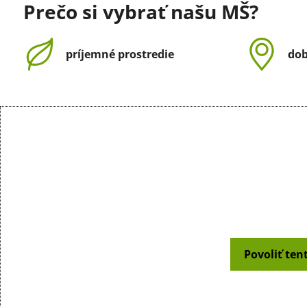
Prečo si vybrať našu MŠ?
príjemné prostredie
dob
Povoliť ten