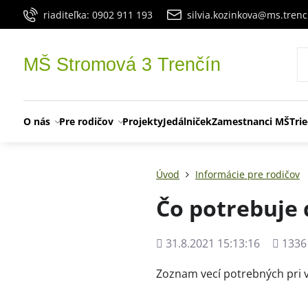
riaditeľka: 0902 911 193
silvia.kozinkova@ms.trenc
MŠ Stromová 3 Trenčín
O nás
Pre rodičov
Projekty
Jedálniček
Zamestnanci MŠ
Tri
Úvod
Informácie pre rodičov
Čo potrebuje 
Pridané
Počet
31.8.2021 15:13:16
1336
zobraz
Zoznam vecí potrebných pri 