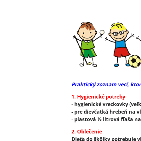
Praktický zoznam vecí, kto
1. Hygienické potreby
- hygienické vreckovky (veľk
- pre dievčatká hrebeň na v
- plastová ½ litrová fľaša n
2. Oblečenie
Dieťa do škôlky potrebuje 