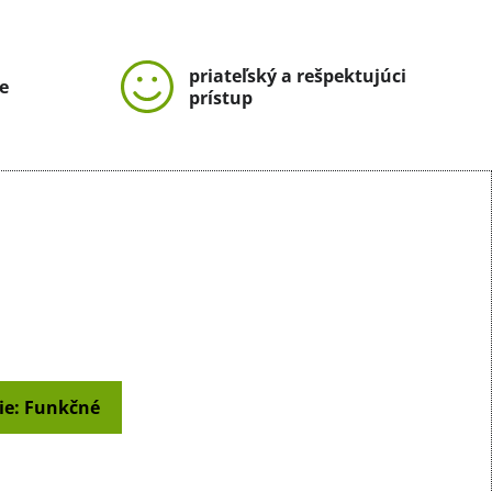
priateľský a rešpektujúci
e
prístup
ie: Funkčné