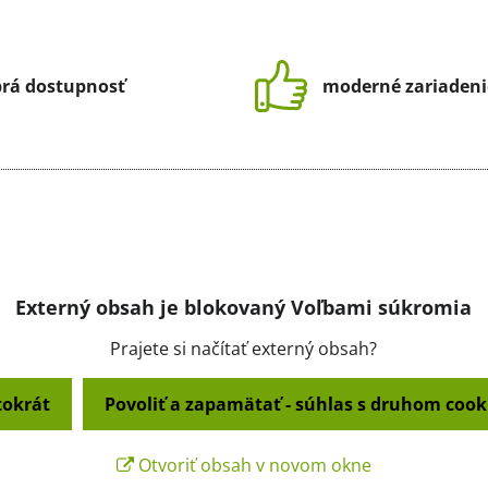
rá dostupnosť
moderné zariadeni
Externý obsah je blokovaný Voľbami súkromia
Prajete si načítať externý obsah?
tokrát
Povoliť a zapamätať - súhlas s druhom cook
Otvoriť obsah v novom okne