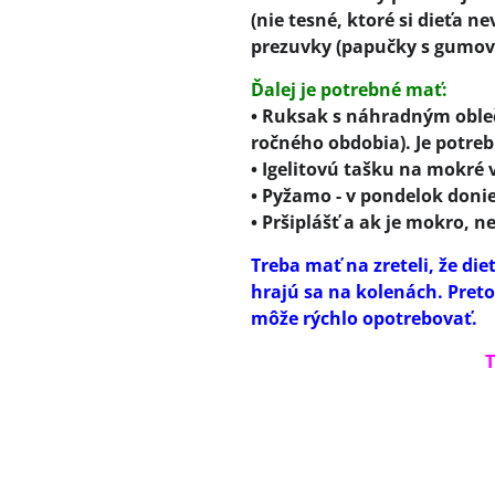
(nie tesné, ktoré si dieťa n
prezuvky (papučky s gumovo
Ďalej je potrebné mať:
• Ruksak s náhradným obleče
ročného obdobia). Je potreb
• Igelitovú tašku na mokré v
• Pyžamo - v pondelok donie
• Pršiplášť a ak je mokro,
Treba mať na zreteli, že die
hrajú sa na kolenách. Preto
môže rýchlo opotrebovať.
Tešíme 