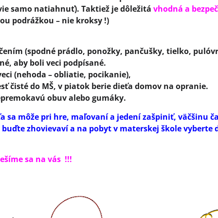
evie samo natiahnuť). Taktiež je dôležitá
vhodná a bezpe
u podrážkou – nie kroksy !)
ním (spodné prádlo, ponožky, pančušky, tielko, pulóvrik
né, aby boli veci podpísané.
eci (nehoda – obliatie, pocikanie),
sť čisté do MŠ, v piatok berie dieťa domov na opranie.
 nepremokavú obuv alebo gumáky.
ťa sa môže pri hre, maľovaní a jedení zašpiniť, väčšinu č
 buďte zhovievaví a na pobyt v materskej škole vyberte d
sa na vás !!!