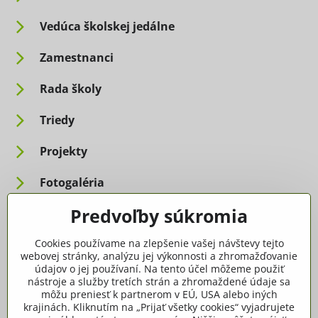
Vedúca školskej jedálne
Zamestnanci
Rada školy
Triedy
Projekty
Fotogaléria
Predvoľby súkromia
Informácie pre rodičov
Cookies používame na zlepšenie vašej návštevy tejto
Dôležité informácie
webovej stránky, analýzu jej výkonnosti a zhromažďovanie
údajov o jej používaní. Na tento účel môžeme použiť
nástroje a služby tretích strán a zhromaždené údaje sa
Ako spracúvame osobné údaje
môžu preniesť k partnerom v EÚ, USA alebo iných
krajinách. Kliknutím na „Prijať všetky cookies“ vyjadrujete
Tlačivá, dokumenty