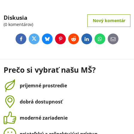
Diskusia
Nový komentár
(0 komentárov)
Facebook
Twitter
Bluesky
Pinterest
Reddit
LinkedIn
WhatsApp
E-
mail
Prečo si vybrať našu MŠ?
príjemné prostredie
dobrá dostupnosť
moderné zariadenie
priateľský a rešpektujúci prístup