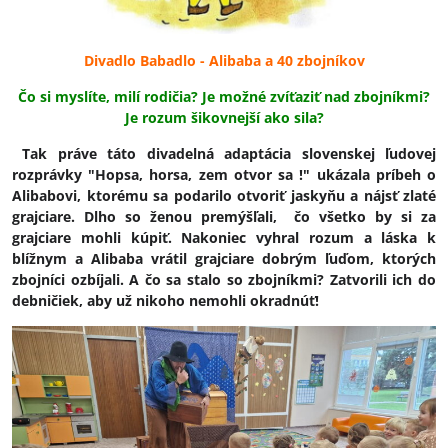
Divadlo Babadlo - Alibaba a 40 zbojníkov
Čo si myslíte, milí rodičia? Je možné zvíťaziť nad zbojníkmi?
Je rozum šikovnejší ako sila?
Tak práve táto divadelná adaptácia slovenskej ľudovej
rozprávky "Hopsa, horsa, zem otvor sa !" ukázala príbeh o
Alibabovi, ktorému sa podarilo otvoriť jaskyňu a nájsť zlaté
grajciare. Dlho so ženou premýšľali, čo všetko by si za
grajciare mohli kúpiť. Nakoniec vyhral rozum a láska k
blížnym a Alibaba vrátil grajciare dobrým ľuďom, ktorých
zbojníci ozbíjali. A čo sa stalo so zbojníkmi? Zatvorili ich do
debničiek, aby už nikoho nemohli okradnúť!