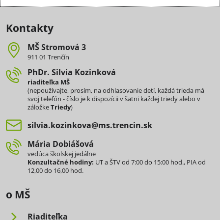
Kontakty
MŠ Stromová 3
911 01 Trenčín
PhDr​. Silvia Kozinková
riaditeľka MŠ
(nepoužívajte, prosím, na odhlasovanie detí, každá trieda má
svoj telefón - číslo je k dispozícii v šatni každej triedy alebo v
záložke
Triedy
)
silvia​.kozinkova​@ms​.trencin​.sk
Mária Dobiášová
vedúca školskej jedálne
Konzultačné hodiny:
UT a ŠTV od 7:00 do 15:00 hod., PIA od
12,00 do 16,00 hod.
o MŠ
Riaditeľka