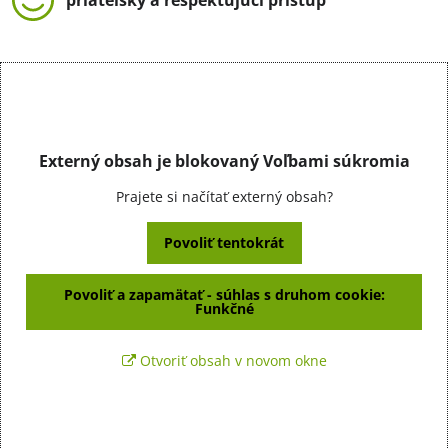
Externý obsah je blokovaný Voľbami súkromia
Prajete si načítať externý obsah?
Povoliť tentokrát
Povoliť a zapamätať - súhlas s druhom cookie:
Funkčné
Otvoriť obsah v novom okne