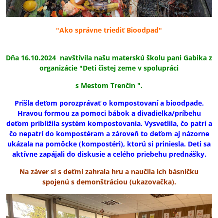
"Ako správne triediť Bioodpad"
Dňa 16.10.2024 navštívila našu materskú školu pani Gabika z
organizácie "Deti čistej zeme v spolupráci
s Mestom Trenčín ".
Prišla deťom porozprávať o kompostovaní a bioodpade.
Hravou formou za pomoci bábok a divadielka/príbehu
deťom priblížila systém kompostovania. Vysvetlila, čo patrí a
čo nepatrí do kompostéram a zároveň to deťom aj názorne
ukázala na pomôcke (kompostéri), ktorú si priniesla. Deti sa
aktívne zapájali do diskusie a celého
priebehu prednášky.
Na záver si s deťmi zahrala hru a naučila ich básničku
spojenú s demonštráciou (ukazovačka).