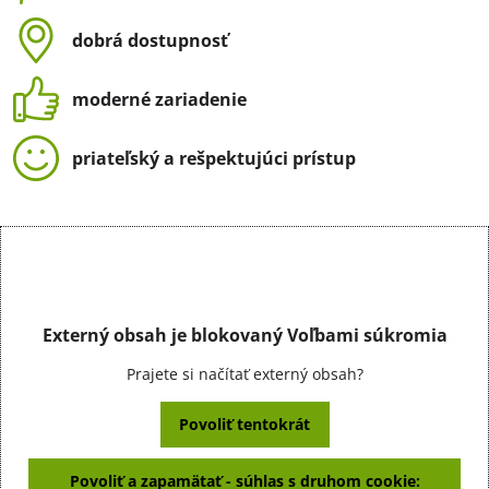
dobrá dostupnosť
moderné zariadenie
priateľský a rešpektujúci prístup
Externý obsah je blokovaný Voľbami súkromia
Prajete si načítať externý obsah?
Povoliť tentokrát
Povoliť a zapamätať - súhlas s druhom cookie: