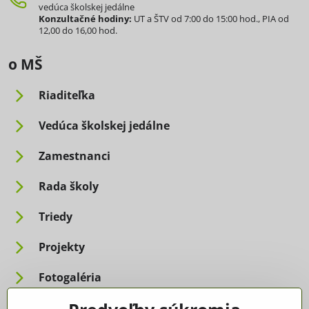
vedúca školskej jedálne
Konzultačné hodiny:
UT a ŠTV od 7:00 do 15:00 hod., PIA od
12,00 do 16,00 hod.
o MŠ
Riaditeľka
Vedúca školskej jedálne
Zamestnanci
Rada školy
Triedy
Projekty
Fotogaléria
Informácie pre rodičov