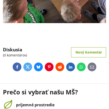
Diskusia
Nový komentár
(0 komentárov)
Facebook
Twitter
Bluesky
Pinterest
Reddit
LinkedIn
WhatsApp
E-
mail
Prečo si vybrať našu MŠ?
príjemné prostredie