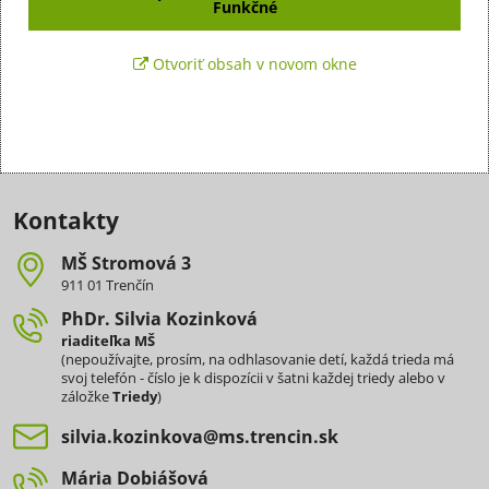
Funkčné
Otvoriť obsah v novom okne
Kontakty
MŠ Stromová 3
911 01 Trenčín
PhDr​. Silvia Kozinková
riaditeľka MŠ
(nepoužívajte, prosím, na odhlasovanie detí, každá trieda má
svoj telefón - číslo je k dispozícii v šatni každej triedy alebo v
záložke
Triedy
)
silvia​.kozinkova​@ms​.trencin​.sk
Mária Dobiášová