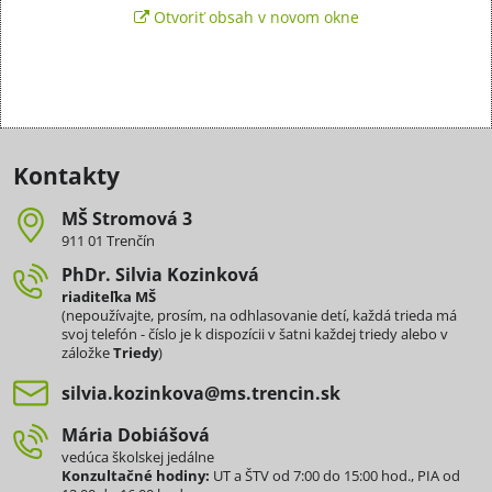
Otvoriť obsah v novom okne
Kontakty
MŠ Stromová 3
911 01 Trenčín
PhDr​. Silvia Kozinková
riaditeľka MŠ
(nepoužívajte, prosím, na odhlasovanie detí, každá trieda má
svoj telefón - číslo je k dispozícii v šatni každej triedy alebo v
záložke
Triedy
)
silvia​.kozinkova​@ms​.trencin​.sk
Mária Dobiášová
vedúca školskej jedálne
Konzultačné hodiny:
UT a ŠTV od 7:00 do 15:00 hod., PIA od