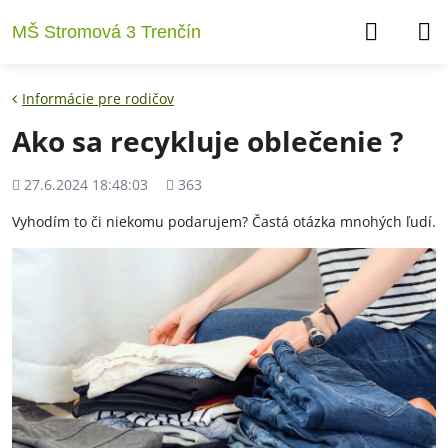
MŠ Stromová 3 Trenčín
Informácie pre rodičov
Ako sa recykluje oblečenie ?
Pridané
Počet
27.6.2024 18:48:03
363
zobrazení
Vyhodím to či niekomu podarujem? Častá otázka mnohých ľudí.