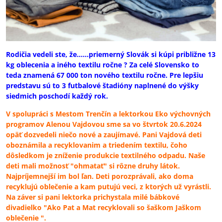
Rodičia vedeli ste, že......priemerný Slovák si kúpi približne 13
kg oblecenia a iného textilu ročne ? Za celé Slovensko to
teda znamená 67 000 ton nového textilu ročne. Pre lepšiu
predstavu sú to 3 futbalové štadióny naplnené do výšky
siedmich poschodí každý rok.
V spolupráci s Mestom Trenčín a lektorkou Eko výchovných
programov Alenou Vajdovou sme sa vo štvrtok 20.6.2024
opäť dozvedeli niečo nové a zaujímavé. Pani Vajdová deti
oboznámila a recyklovanim a triedením textilu, čoho
dôsledkom je zníženie produkcie textilného odpadu. Naše
deti mali možnosť "ohmatať" si rôzne druhy látok.
Najpríjemnejší im bol ľan. Deti porozprávali, ako doma
recyklujú oblečenie a kam putujú veci, z ktorých už vyrástli.
Na záver si pani lektorka prichystala milé bábkové
divadielko "Ako Pat a Mat recyklovali so šaškom Jaškom
oblečenie ".