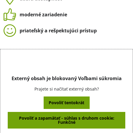
moderné zariadenie
priateľský a rešpektujúci prístup
Externý obsah je blokovaný Voľbami súkromia
Prajete si načítať externý obsah?
Povoliť tentokrát
Povoliť a zapamätať - súhlas s druhom cookie:
Funkčné