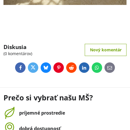
Diskusia
Nový komentár
(0 komentárov)
Facebook
Twitter
Bluesky
Pinterest
Reddit
LinkedIn
WhatsApp
E-
mail
Prečo si vybrať našu MŠ?
príjemné prostredie
dobrá dostupnosť