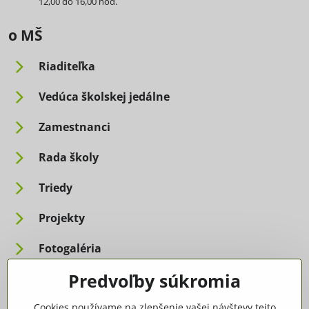
12,00 do 16,00 hod.
o MŠ
Riaditeľka
Vedúca školskej jedálne
Zamestnanci
Rada školy
Triedy
Projekty
Fotogaléria
Predvoľby súkromia
Informácie pre rodičov
Cookies používame na zlepšenie vašej návštevy tejto