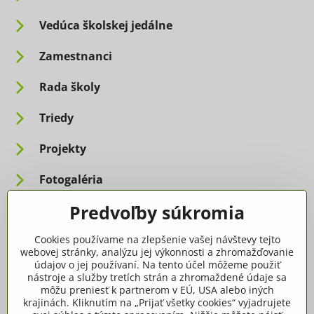
Vedúca školskej jedálne
Zamestnanci
Rada školy
Triedy
Projekty
Fotogaléria
Predvoľby súkromia
Informácie pre rodičov
Cookies používame na zlepšenie vašej návštevy tejto
Dôležité informácie
webovej stránky, analýzu jej výkonnosti a zhromažďovanie
údajov o jej používaní. Na tento účel môžeme použiť
nástroje a služby tretích strán a zhromaždené údaje sa
Ako spracúvame osobné údaje
môžu preniesť k partnerom v EÚ, USA alebo iných
krajinách. Kliknutím na „Prijať všetky cookies“ vyjadrujete
Tlačivá, dokumenty