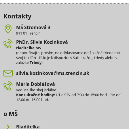
Kontakty
MŠ Stromová 3
911 01 Trenčín
PhDr​. Silvia Kozinková
riaditeľka MŠ
(nepoužívajte, prosím, na odhlasovanie detí, každá trieda má
svoj telefón - číslo je k dispozícii v šatni každej triedy alebo v
záložke
Triedy
)
silvia​.kozinkova​@ms​.trencin​.sk
Mária Dobiášová
vedúca školskej jedálne
Konzultačné hodiny:
UT a ŠTV od 7:00 do 15:00 hod., PIA od
12,00 do 16,00 hod.
o MŠ
Riaditeľka