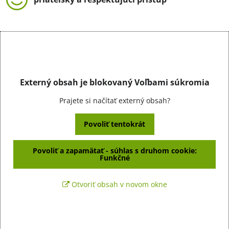
Externý obsah je blokovaný Voľbami súkromia
Prajete si načítať externý obsah?
Povoliť tentokrát
Povoliť a zapamätať - súhlas s druhom cookie:
Funkčné
Otvoriť obsah v novom okne